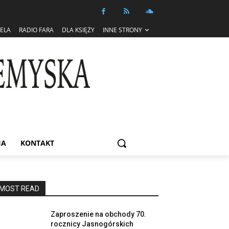
IELA
RADIO FARA
DLA KSIĘŻY
INNE STRONY
IA
KONTAKT
MOST READ
Zaproszenie na obchody 70.
rocznicy Jasnogórskich