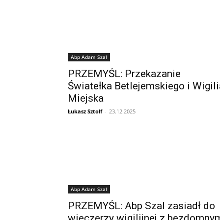
Abp Adam Szal
PRZEMYŚL: Przekazanie
Światełka Betlejemskiego i Wigili
Miejska
Łukasz Sztolf
-
23.12.2025
Abp Adam Szal
PRZEMYŚL: Abp Szal zasiadł do
wieczerzy wigilijnej z bezdomny