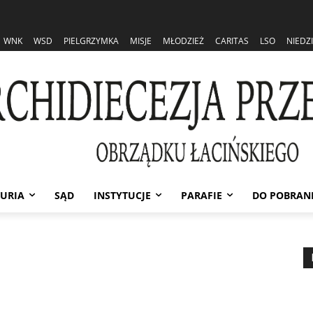
WNK
WSD
PIELGRZYMKA
MISJE
MŁODZIEŻ
CARITAS
LSO
NIEDZ
URIA
SĄD
INSTYTUCJE
PARAFIE
DO POBRAN