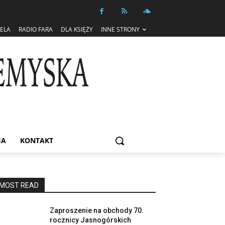
IELA
RADIO FARA
DLA KSIĘŻY
INNE STRONY
IA
KONTAKT
MOST READ
Zaproszenie na obchody 70.
rocznicy Jasnogórskich