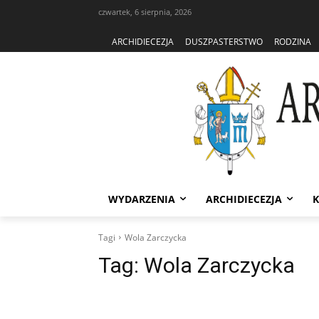
czwartek, 6 sierpnia, 2026
ARCHIDIECEZJA
DUSZPASTERSTWO
RODZINA
WYDARZENIA
ARCHIDIECEZJA
K
Tagi
Wola Zarczycka
Tag:
Wola Zarczycka