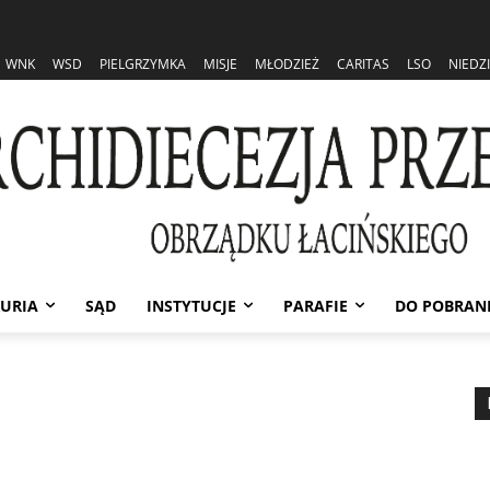
WNK
WSD
PIELGRZYMKA
MISJE
MŁODZIEŻ
CARITAS
LSO
NIEDZ
URIA
SĄD
INSTYTUCJE
PARAFIE
DO POBRAN