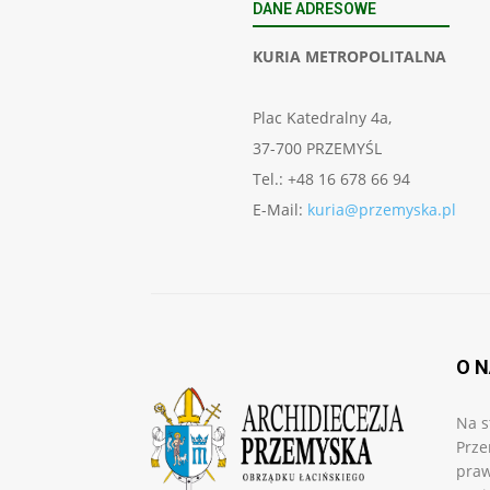
DANE ADRESOWE
KURIA METROPOLITALNA
Plac Katedralny 4a,
37-700 PRZEMYŚL
Tel.: +48 16 678 66 94
E-Mail:
kuria@przemyska.pl
O 
Na s
Prze
praw