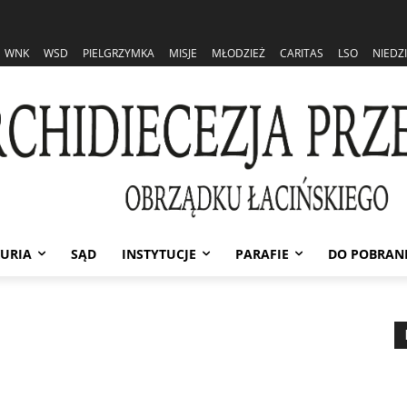
WNK
WSD
PIELGRZYMKA
MISJE
MŁODZIEŻ
CARITAS
LSO
NIEDZ
URIA
SĄD
INSTYTUCJE
PARAFIE
DO POBRAN