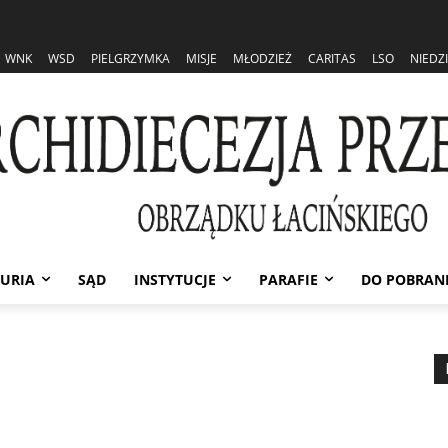
WNK
WSD
PIELGRZYMKA
MISJE
MŁODZIEŻ
CARITAS
LSO
NIEDZ
URIA
SĄD
INSTYTUCJE
PARAFIE
DO POBRAN