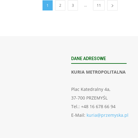
...
1
2
3
11
DANE ADRESOWE
KURIA METROPOLITALNA
Plac Katedralny 4a,
37-700 PRZEMYŚL
Tel.: +48 16 678 66 94
E-Mail:
kuria@przemyska.pl