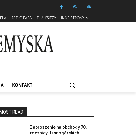
IELA
RADIO FARA
DLA KSIĘŻY
INNE STRONY
IA
KONTAKT
MOST READ
Zaproszenie na obchody 70.
rocznicy Jasnogórskich