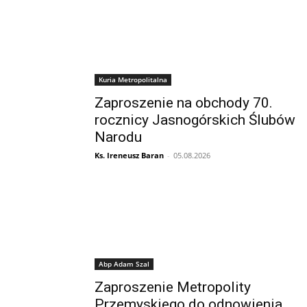
Kuria Metropolitalna
Zaproszenie na obchody 70.
rocznicy Jasnogórskich Ślubów
Narodu
Ks. Ireneusz Baran
-
05.08.2026
Abp Adam Szal
Zaproszenie Metropolity
Przemyskiego do odnowienia