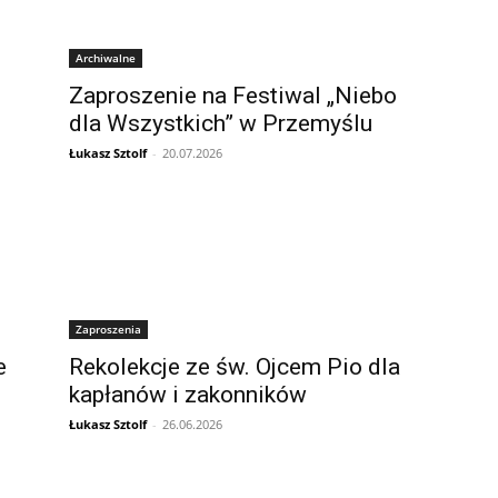
Archiwalne
Zaproszenie na Festiwal „Niebo
dla Wszystkich” w Przemyślu
Łukasz Sztolf
-
20.07.2026
Zaproszenia
e
Rekolekcje ze św. Ojcem Pio dla
kapłanów i zakonników
Łukasz Sztolf
-
26.06.2026