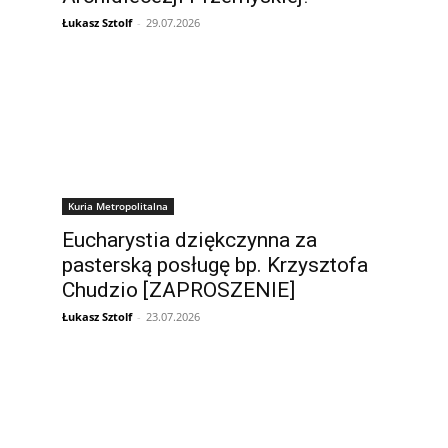
Łukasz Sztolf
-
29.07.2026
Kuria Metropolitalna
Eucharystia dziękczynna za
pasterską posługę bp. Krzysztofa
Chudzio [ZAPROSZENIE]
Łukasz Sztolf
-
23.07.2026