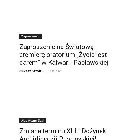
Zaproszenia
Zaproszenie na Światową
premierę oratorium „Życie jest
darem” w Kalwarii Pacławskiej
Łukasz Sztolf
-
03.08.2026
Abp Adam Szal
Zmiana terminu XLIII Dożynek
Archidiecezji Przemyskiej!