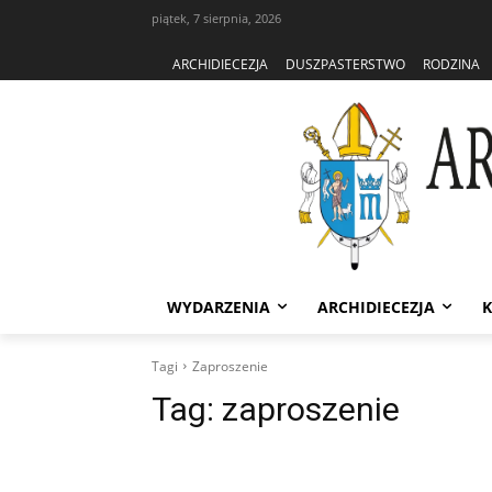
piątek, 7 sierpnia, 2026
ARCHIDIECEZJA
DUSZPASTERSTWO
RODZINA
WYDARZENIA
ARCHIDIECEZJA
K
Tagi
Zaproszenie
Tag:
zaproszenie