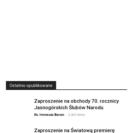
23
SIERPNIA, 2026
23 Niedz., 2026 00:00
Ostatnio opublikowane
Zaproszenie na obchody 70. rocznicy
Jasnogórskich Ślubów Narodu
Ks. Ireneusz Baran
-
2 dni temu
Zaproszenie na Światową premierę