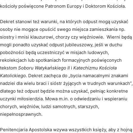
kościoły poświęcone Patronom Europy i Doktorom Kościoła.
Dekret stanowi też warunki, na których odpust mogą uzyskać
osoby nie mogące opuścić swego miejsca zamieszkania np.
siostry i mnisi klauzurowi, chorzy czy więźniowie. Wierni będą
mogli ponadto uzyskać odpust jubileuszowy, jeśli w duchu
pobożności będą uczestniczyć w misjach ludowych,
rekolekcjach lub spotkaniach formacyjnych poświęconych
tekstom
Soboru Watykańskiego II
i
Katechizmu Kościoła
Katolickiego
. Dekret zachęca do „bycia namacalnymi znakami
nadziei dla wielu braci i sióstr żyjących w trudnych warunkach”,
dlatego też odpust będzie można uzyskać, pełniąc konkretne
uczynki miłosierdzia. Mowa m.in. o odwiedzaniu i wspieraniu
chorych, więźniów, ludzi samotnych, starszych,
niepełnosprawnych.
Penitencjaria Apostolska wzywa wszystkich księży, aby z hojną