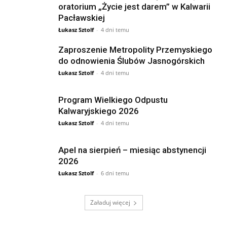
oratorium „Życie jest darem” w Kalwarii
Pacławskiej
Łukasz Sztolf
-
4 dni temu
Zaproszenie Metropolity Przemyskiego
do odnowienia Ślubów Jasnogórskich
Łukasz Sztolf
-
4 dni temu
Program Wielkiego Odpustu
Kalwaryjskiego 2026
Łukasz Sztolf
-
4 dni temu
Apel na sierpień – miesiąc abstynencji
2026
Łukasz Sztolf
-
6 dni temu
Załaduj więcej