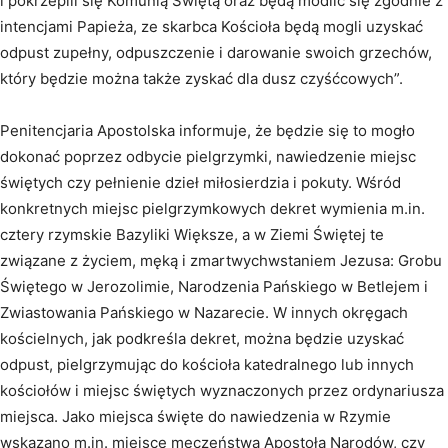
i pokrzepili się Komunią Świętą oraz będą modlić się zgodnie z
intencjami Papieża, ze skarbca Kościoła będą mogli uzyskać
odpust zupełny, odpuszczenie i darowanie swoich grzechów,
który będzie można także zyskać dla dusz czyśćcowych”.
Penitencjaria Apostolska informuje, że będzie się to mogło
dokonać poprzez odbycie pielgrzymki, nawiedzenie miejsc
świętych czy pełnienie dzieł miłosierdzia i pokuty. Wśród
konkretnych miejsc pielgrzymkowych dekret wymienia m.in.
cztery rzymskie Bazyliki Większe, a w Ziemi Świętej te
związane z życiem, męką i zmartwychwstaniem Jezusa: Grobu
Świętego w Jerozolimie, Narodzenia Pańskiego w Betlejem i
Zwiastowania Pańskiego w Nazarecie. W innych okręgach
kościelnych, jak podkreśla dekret, można będzie uzyskać
odpust, pielgrzymując do kościoła katedralnego lub innych
kościołów i miejsc świętych wyznaczonych przez ordynariusza
miejsca. Jako miejsca święte do nawiedzenia w Rzymie
wskazano m.in. miejsce męczeństwa Apostoła Narodów, czy