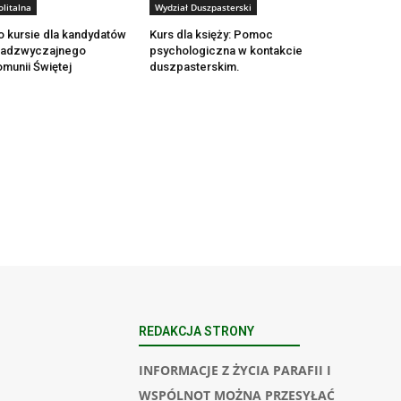
litalna
Wydział Duszpasterski
o kursie dla kandydatów
Kurs dla księży: Pomoc
 Nadzwyczajnego
psychologiczna w kontakcie
munii Świętej
duszpasterskim.
REDAKCJA STRONY
INFORMACJE Z ŻYCIA PARAFII I
WSPÓLNOT MOŻNA PRZESYŁAĆ