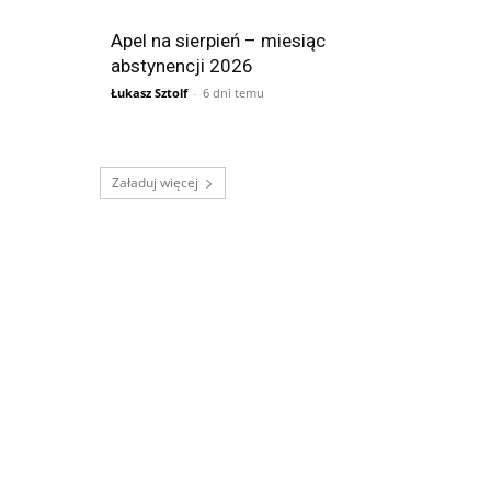
Apel na sierpień – miesiąc
abstynencji 2026
Łukasz Sztolf
-
6 dni temu
Załaduj więcej