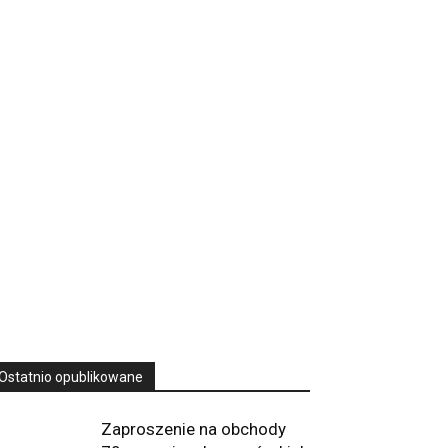
16 Niedz., 2026 00:00
Rekolekcje kapłańskie w WSD Przemyśl
– Seria III
Wyższe Seminarium Duchowne,
ul. Zamkowa
5 Przemyśl, podkarpackie 37-700 Polska
23
SIERPNIA, 2026
23 Niedz., 2026 00:00
Ostatnio opublikowane
Zaproszenie na obchody