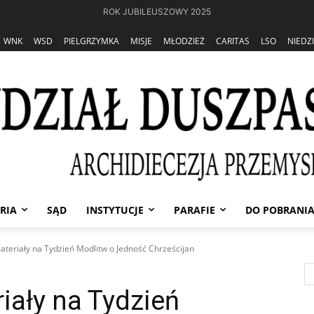
ROK JUBILEUSZOWY 2025
WNK
WSD
PIELGRZYMKA
MISJE
MŁODZIEŻ
CARITAS
LSO
NIEDZ
RIA
SĄD
INSTYTUCJE
PARAFIE
DO POBRANI
ateriały na Tydzień Modlitw o Jedność Chrześcijan
iały na Tydzień