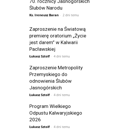
70. rocznicy Jasnogórskich
Ślubów Narodu
Ks. Ireneusz Baran
-
2 dni temu
Zaproszenie na Światową
premierę oratorium „Życie
jest darem” w Kalwarii
Pacławskiej
Łukasz Sztolf
-
4 dni temu
Zaproszenie Metropolity
Przemyskiego do
odnowienia Ślubów
Jasnogórskich
Łukasz Sztolf
-
4 dni temu
Program Wielkiego
Odpustu Kalwaryjskiego
2026
Łukasz Sztolf
-
4 dni temu