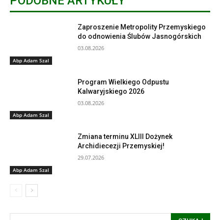
PODOBNE ARTYKUŁY
Zaproszenie Metropolity Przemyskiego
do odnowienia Ślubów Jasnogórskich
03.08.2026
Abp Adam Szal
Program Wielkiego Odpustu
Kalwaryjskiego 2026
03.08.2026
Abp Adam Szal
Zmiana terminu XLIII Dożynek
Archidiecezji Przemyskiej!
29.07.2026
Abp Adam Szal