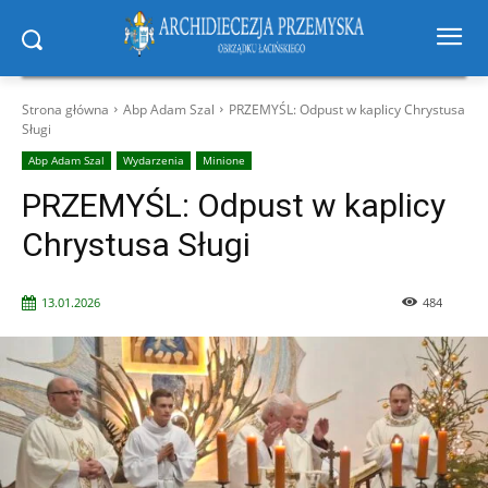
Strona główna
Abp Adam Szal
PRZEMYŚL: Odpust w kaplicy Chrystusa
Sługi
Abp Adam Szal
Wydarzenia
Minione
PRZEMYŚL: Odpust w kaplicy
Chrystusa Sługi
13.01.2026
484