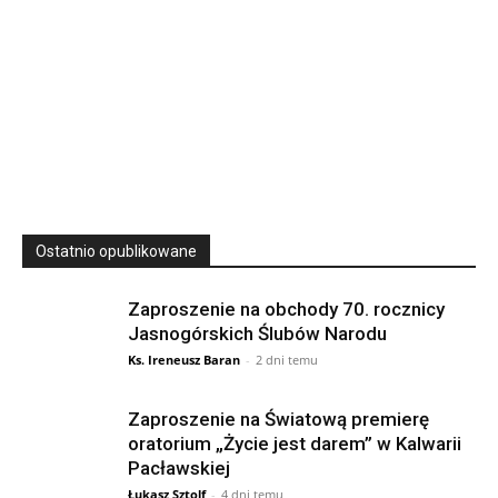
23
SIERPNIA, 2026
23 Niedz., 2026 00:00
Ostatnio opublikowane
Zaproszenie na obchody 70. rocznicy
Jasnogórskich Ślubów Narodu
Ks. Ireneusz Baran
-
2 dni temu
Zaproszenie na Światową premierę
oratorium „Życie jest darem” w Kalwarii
Pacławskiej
Łukasz Sztolf
-
4 dni temu