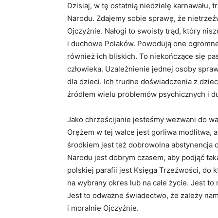
Dzisiaj, w tę ostatnią niedzielę karnawału
Narodu. Zdajemy sobie sprawę, że nietrze
Ojczyźnie. Nałogi to swoisty trąd, który nis
i duchowe Polaków. Powodują one ogromne ci
również ich bliskich. To niekończące się p
człowieka. Uzależnienie jednej osoby sprawi
dla dzieci. Ich trudne doświadczenia z dzie
źródłem wielu problemów psychicznych i 
Jako chrześcijanie jesteśmy wezwani do wal
Orężem w tej walce jest gorliwa modlitwa,
środkiem jest też dobrowolna abstynencja 
Narodu jest dobrym czasem, aby podjąć taką 
polskiej parafii jest Księga Trzeźwości, do
na wybrany okres lub na całe życie. Jest to
Jest to odważne świadectwo, że zależy nam 
i moralnie Ojczyźnie.