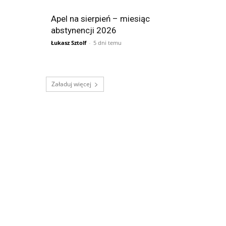
Apel na sierpień – miesiąc
abstynencji 2026
Łukasz Sztolf
-
5 dni temu
Załaduj więcej