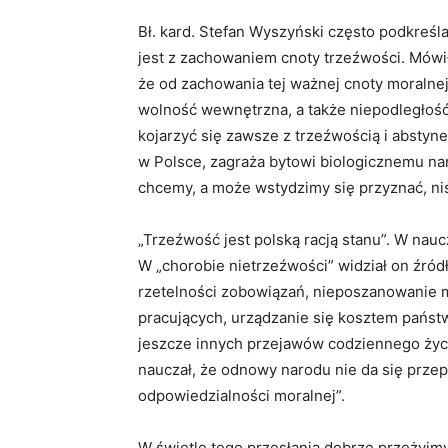
Bł. kard. Stefan Wyszyński często podkreśl
jest z zachowaniem cnoty trzeźwości. Mówił,
że od zachowania tej ważnej cnoty moralnej
wolność wewnętrzna, a także niepodległość
kojarzyć się zawsze z trzeźwością i abstynen
w Polsce, zagraża bytowi biologicznemu na
chcemy, a może wstydzimy się przyznać, nis
„Trzeźwość jest polską racją stanu”. W nau
W „chorobie nietrzeźwości” widział on źród
rzetelności zobowiązań, nieposzanowanie m
pracujących, urządzanie się kosztem państwa
jeszcze innych przejawów codziennego życia”
nauczał, że odnowy narodu nie da się prze
odpowiedzialności moralnej”.
W świetle tego przesłania dobrze przeżyjm