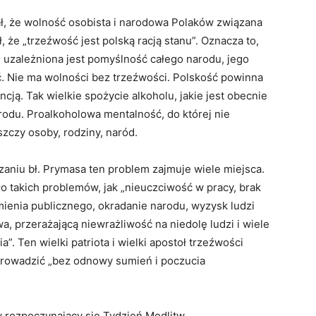
ał, że wolność osobista i narodowa Polaków związana
 że „trzeźwość jest polską racją stanu”. Oznacza to,
 uzależniona jest pomyślność całego narodu, jego
. Nie ma wolności bez trzeźwości. Polskość powinna
cją. Tak wielkie spożycie alkoholu, jakie jest obecnie
rodu. Proalkoholowa mentalność, do której nie
zczy osoby, rodziny, naród.
czaniu bł. Prymasa ten problem zajmuje wiele miejsca.
ło takich problemów, jak „nieuczciwość w pracy, brak
ienia publicznego, okradanie narodu, wyzysk ludzi
, przerażającą niewrażliwość na niedolę ludzi i wiele
. Ten wielki patriota i wielki apostoł trzeźwości
prowadzić „bez odnowy sumień i poczucia
y rozpoczynający się Tydzień Modlitw