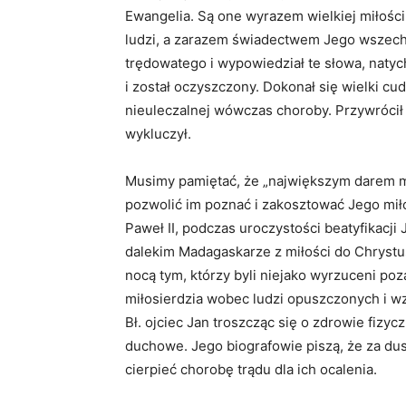
Ewangelia. Są one wyrazem wielkiej miłości,
ludzi, a zarazem świadectwem Jego wszech
trędowatego i wypowiedział te słowa, natyc
i został oczyszczony. Dokonał się wielki cud
nieuleczalnej wówczas choroby. Przywrócił 
wykluczył.
Musimy pamiętać, że „największym darem mi
pozwolić im poznać i zakosztować Jego miło
Paweł II, podczas uroczystości beatyfikacji 
dalekim Madagaskarze z miłości do Chrystus
nocą tym, którzy byli niejako wyrzuceni po
miłosierdzia wobec ludzi opuszczonych i w
Bł. ojciec Jan troszcząc się o zdrowie fizyc
duchowe. Jego biografowie piszą, że za dus
cierpieć chorobę trądu dla ich ocalenia.