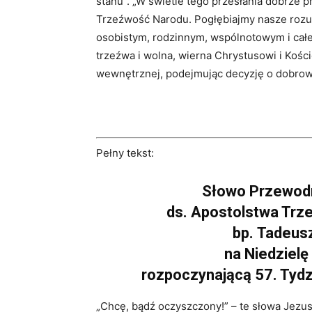
stanu”. „W świetle tego przesłania dobrze 
Trzeźwość Narodu. Pogłębiajmy nasze rozumi
osobistym, rodzinnym, wspólnotowym i całe
trzeźwa i wolna, wierna Chrystusowi i Koś
wewnętrznej, podejmując decyzję o dobrowo
Pełny tekst:
Słowo Przewod
ds. Apostolstwa Trz
bp.
Tadeusz
na Niedzielę
rozpoczynającą 57. Tyd
„Chcę, bądź oczyszczony!” – te słowa Jezus