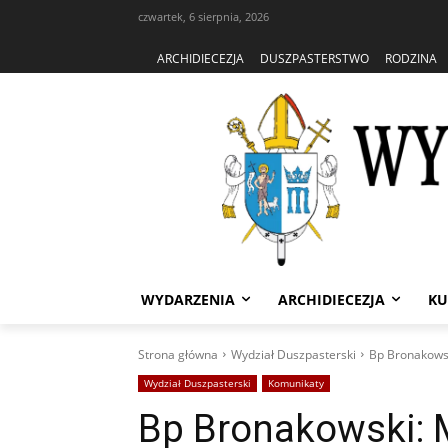
czwartek, 6 sierpnia, 2026
ARCHIDIECEZJA
DUSZPASTERSTWO
RODZINA
WYDARZENIA
ARCHIDIECEZJA
KU
Strona główna
Wydział Duszpasterski
Bp Bronakowsk
Wydział Duszpasterski
Komunikaty
Bp Bronakowski: 