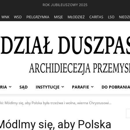
ROK JUBILEUSZOWY 2025
WNK
WSD
PIELGRZYMKA
MISJE
MŁODZIEŻ
CARITAS
LSO
NIEDZ
RIA
SĄD
INSTYTUCJE
PARAFIE
DO POBRANI
i: Módlmy się, aby Polska była trzeźwa i wolna, wierna Chrystusowi...
Módlmy się, aby Polska