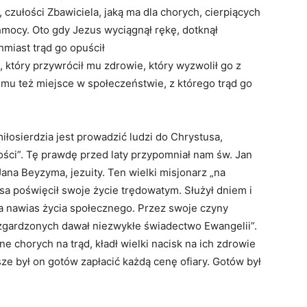
 czułości Zbawiciela, jaką ma dla chorych, cierpiących
mocy. Oto gdy Jezus wyciągnął rękę, dotknął
hmiast trąd go opuścił
, który przywrócił mu zdrowie, który wyzwolił go z
mu też miejsce w społeczeństwie, z którego trąd go
łosierdzia jest prowadzić ludzi do Chrystusa,
ści”. Tę prawdę przed laty przypomniał nam św. Jan
Jana Beyzyma, jezuity. Ten wielki misjonarz „na
a poświęcił swoje życie trędowatym. Służył dniem i
za nawias życia społecznego. Przez swoje czyny
zgardzonych dawał niezwykłe świadectwo Ewangelii”.
zne chorych na trąd, kładł wielki nacisk na ich zdrowie
ze był on gotów zapłacić każdą cenę ofiary. Gotów był