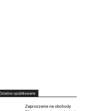
16 Niedz., 2026 00:00
Rekolekcje kapłańskie w WSD Przemyśl
– Seria III
Wyższe Seminarium Duchowne,
ul. Zamkowa
5 Przemyśl, podkarpackie 37-700 Polska
23
SIERPNIA, 2026
23 Niedz., 2026 00:00
Ostatnio opublikowane
Zaproszenie na obchody