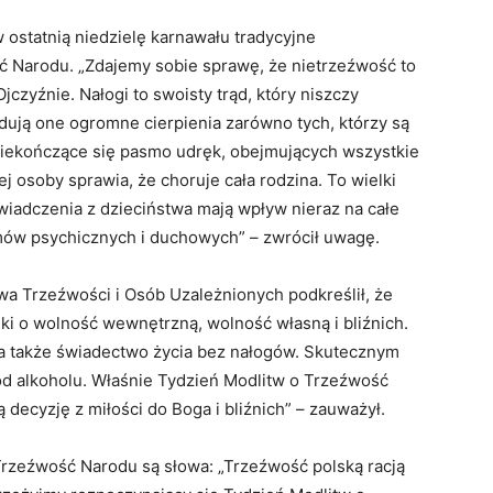
ostatnią niedzielę karnawału tradycyjne
 Narodu. „Zdajemy sobie sprawę, że nietrzeźwość to
czyźnie. Nałogi to swoisty trąd, który niszczy
ują one ogromne cierpienia zarówno tych, którzy są
o niekończące się pasmo udręk, obejmujących wszystkie
j osoby sprawia, że choruje cała rodzina. To wielki
świadczenia z dzieciństwa mają wpływ nieraz na całe
emów psychicznych i duchowych” – zwrócił uwagę.
a Trzeźwości i Osób Uzależnionych podkreślił, że
ki o wolność wewnętrzną, wolność własną i bliźnich.
, a także świadectwo życia bez nałogów. Skutecznym
od alkoholu. Właśnie Tydzień Modlitw o Trzeźwość
decyzję z miłości do Boga i bliźnich” – zauważył.
rzeźwość Narodu są słowa: „Trzeźwość polską racją