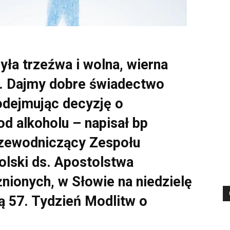
yła trzeźwa i wolna, wierna
i. Dajmy dobre świadectwo
odejmując decyzję o
od alkoholu – napisał bp
rzewodniczący Zespołu
olski ds. Apostolstwa
nionych, w Słowie na niedzielę
ą 57. Tydzień Modlitw o