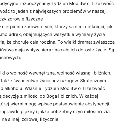
, tradycyjne rozpoczynamy Tydzień Modlitw o Trzeźwość
źwość to jeden z największych problemów w naszej
zczy zdrowie fizyczne
erpienia zarówno tych, którzy są nimi dotknięci, jak
asmo udręk, obejmujących wszystkie wymiary życia
a, że choruje cała rodzina. To wielki dramat zwłaszcza
ciństwa mają wpływ nieraz na całe ich dorosłe życie. Są
duchowych.
ki o wolność wewnętrzną, wolność własną i bliźnich.
 a także świadectwo życia bez nałogów. Skutecznym
od alkoholu. Właśnie Tydzień Modlitw o Trzeźwość
decyzję z miłości do Boga i bliźnich. W każdej
 której wierni mogą wpisać postanowienie abstynencji
 naprawdę piękny i jakże potrzebny czyn miłosierdzia.
na silnej, zdrowej fizycznie