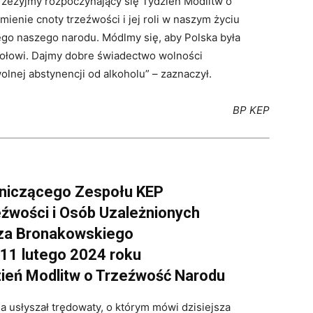
przeżyjmy rozpoczynający się Tydzień Modlitw o
enie cnoty trzeźwości i jej roli w naszym życiu
go naszego narodu. Módlmy się, aby Polska była
ciołowi. Dajmy dobre świadectwo wolności
lnej abstynencji od alkoholu” – zaznaczył.
BP KEP
niczącego Zespołu KEP
eźwości i Osób Uzależnionych
a Bronakowskiego
 11 lutego 2024 roku
zień Modlitw o Trzeźwość Narodu
a usłyszał trędowaty, o którym mówi dzisiejsza