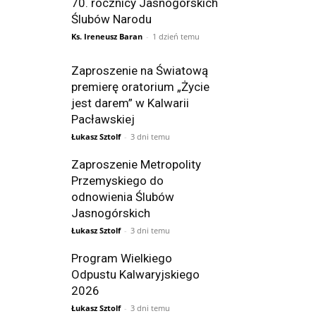
70. rocznicy Jasnogórskich
Ślubów Narodu
Ks. Ireneusz Baran
-
1 dzień temu
Zaproszenie na Światową
premierę oratorium „Życie
jest darem” w Kalwarii
Pacławskiej
Łukasz Sztolf
-
3 dni temu
Zaproszenie Metropolity
Przemyskiego do
odnowienia Ślubów
Jasnogórskich
Łukasz Sztolf
-
3 dni temu
Program Wielkiego
Odpustu Kalwaryjskiego
2026
Łukasz Sztolf
-
3 dni temu