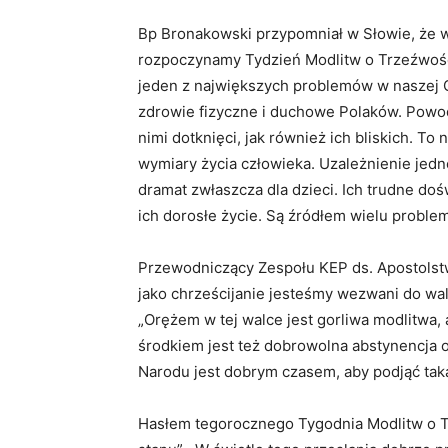
Bp Bronakowski przypomniał w Słowie, że w 
rozpoczynamy Tydzień Modlitw o Trzeźwość
jeden z największych problemów w naszej Oj
zdrowie fizyczne i duchowe Polaków. Powod
nimi dotknięci, jak również ich bliskich. T
wymiary życia człowieka. Uzależnienie jedne
dramat zwłaszcza dla dzieci. Ich trudne do
ich dorosłe życie. Są źródłem wielu probl
Przewodniczący Zespołu KEP ds. Apostolstw
jako chrześcijanie jesteśmy wezwani do wal
„Orężem w tej walce jest gorliwa modlitwa
środkiem jest też dobrowolna abstynencja 
Narodu jest dobrym czasem, aby podjąć taką 
Hasłem tegorocznego Tygodnia Modlitw o T