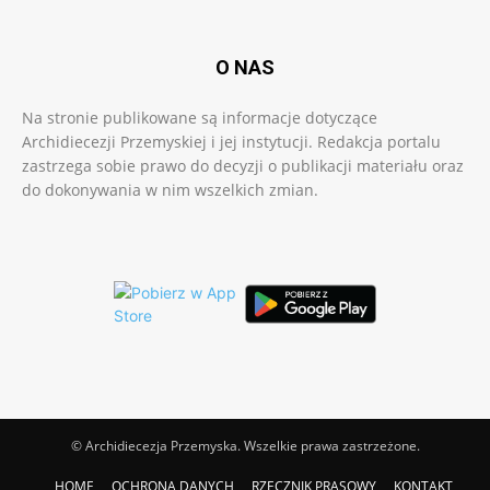
O NAS
Na stronie publikowane są informacje dotyczące
Archidiecezji Przemyskiej i jej instytucji. Redakcja portalu
zastrzega sobie prawo do decyzji o publikacji materiału oraz
do dokonywania w nim wszelkich zmian.
© Archidiecezja Przemyska. Wszelkie prawa zastrzeżone.
HOME
OCHRONA DANYCH
RZECZNIK PRASOWY
KONTAKT