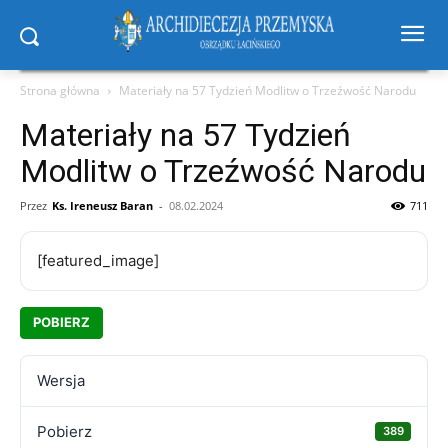
Strona główna
Materiały na 57 Tydzień Modlitw o Trzeźwość Narodu
Materiały na 57 Tydzień
Modlitw o Trzeźwość Narodu
Przez
Ks. Ireneusz Baran
-
08.02.2024
711
[featured_image]
POBIERZ
Wersja
Pobierz
389