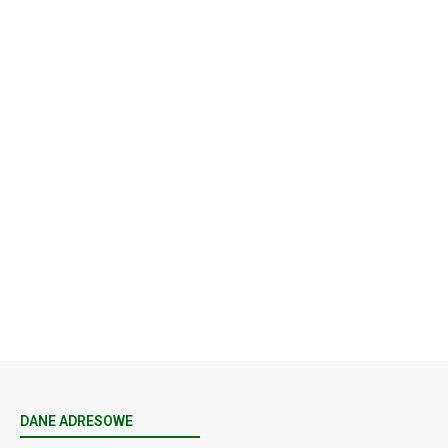
Rekolekcje kapłańskie w WSD Przemyśl – Seria III
Wyższe Seminarium Duchowne,
ul. Zamkowa 5 Przemyśl,
podkarpackie 37-700 Polska
23
SIERPNIA, 2026
23 Niedz., 2026 00:00
DANE ADRESOWE