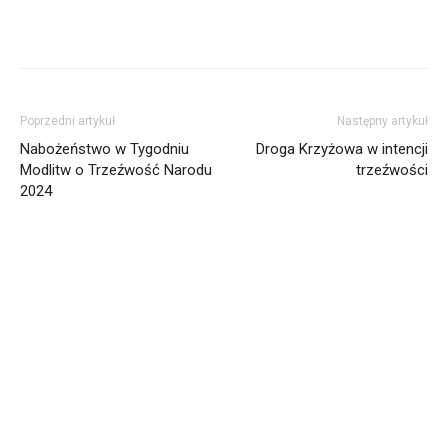
Poprzedni artykuł
Następny artykuł
Nabożeństwo w Tygodniu
Droga Krzyżowa w intencji
Modlitw o Trzeźwość Narodu
trzeźwości
2024
Informacja dot. funkcjonowania Sądu
Metropolitalnego