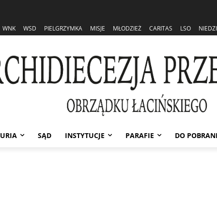
WNK
WSD
PIELGRZYMKA
MISJE
MŁODZIEŻ
CARITAS
LSO
NIEDZ
URIA
SĄD
INSTYTUCJE
PARAFIE
DO POBRAN