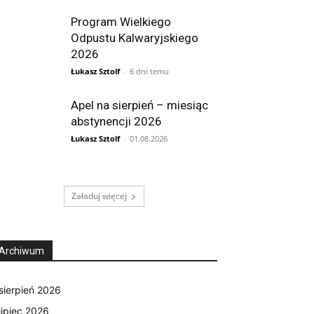
Program Wielkiego
Odpustu Kalwaryjskiego
2026
Łukasz Sztolf
-
6 dni temu
Apel na sierpień – miesiąc
abstynencji 2026
Łukasz Sztolf
-
01.08.2026
Załaduj więcej
Archiwum
sierpień 2026
lipiec 2026