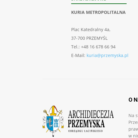
KURIA METROPOLITALNA
Plac Katedralny 4a,
37-700 PRZEMYŚL
Tel.: +48 16 678 66 94
E-Mail:
kuria@przemyska.pl
O 
Na s
Prze
praw
w ni