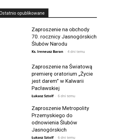
Ostatnio opublikowane
Zaproszenie na obchody
70. rocznicy Jasnogórskich
Ślubów Narodu
Ks. Ireneusz Baran
-
4 dni temu
Zaproszenie na Światową
premierę oratorium „Życie
jest darem” w Kalwarii
Pacławskiej
Łukasz Sztolf
-
6 dni temu
Zaproszenie Metropolity
Przemyskiego do
odnowienia Ślubów
Jasnogórskich
Łukasz Sztolf
-
6 dni temu