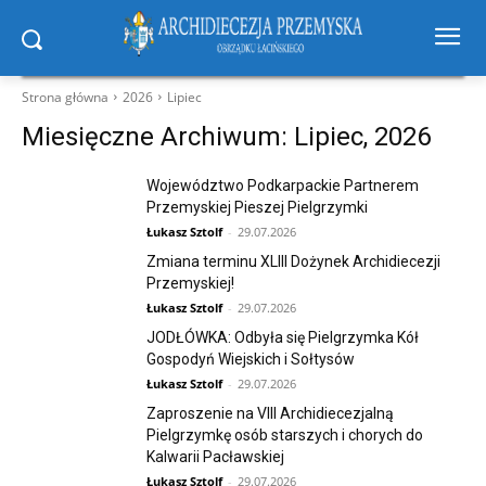
Strona główna
2026
Lipiec
Miesięczne Archiwum: Lipiec, 2026
Województwo Podkarpackie Partnerem
Przemyskiej Pieszej Pielgrzymki
Łukasz Sztolf
-
29.07.2026
Zmiana terminu XLIII Dożynek Archidiecezji
Przemyskiej!
Łukasz Sztolf
-
29.07.2026
JODŁÓWKA: Odbyła się Pielgrzymka Kół
Gospodyń Wiejskich i Sołtysów
Łukasz Sztolf
-
29.07.2026
Zaproszenie na VIII Archidiecezjalną
Pielgrzymkę osób starszych i chorych do
Kalwarii Pacławskiej
Łukasz Sztolf
-
29.07.2026