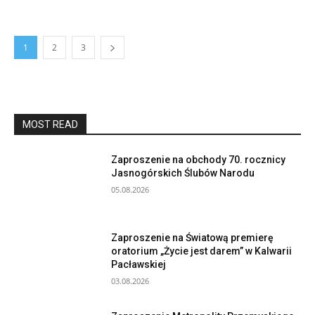
1
2
3
MOST READ
Zaproszenie na obchody 70. rocznicy
Jasnogórskich Ślubów Narodu
05.08.2026
Zaproszenie na Światową premierę
oratorium „Życie jest darem” w Kalwarii
Pacławskiej
03.08.2026