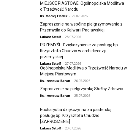
MIEJSCE PIASTOWE: Ogólnopolska Modlitwa
o Trzeźwość Narodu
Ks. Maciej Flader
-
29.07.2026
Zaproszenie na wspólne pielgrzymowanie z
Przemyśla do Kalwarii Pacławskiej
Łukasz Sztolf
-
28.07.2026
PRZEMYŚL: Dziękczynienie za posługę bp.
Krzysztofa Chudzio w archidiecezji
przemyskiej
Łukasz Sztolf
-
27.07.2026
Ogólnopolska Modlitwa o Trzeźwość Narodu w
Miejscu Piastowym
Ks. Ireneusz Baran
-
26.07.2026
Zaproszenie na pielgrzymkę Służby Zdrowia
Ks. Ireneusz Baran
-
25.07.2026
Eucharystia dziękczynna za pasterską
posługę bp. Krzysztofa Chudzio
[ZAPROSZENIE]
Łukasz Sztolf
-
23.07.2026