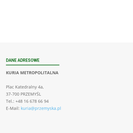
SIERPNIA, 2026
23 Niedz., 2026 00:00
DANE ADRESOWE
KURIA METROPOLITALNA
Plac Katedralny 4a,
37-700 PRZEMYŚL
Tel.: +48 16 678 66 94
E-Mail:
kuria@przemyska.pl