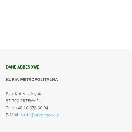
23
SIERPNIA, 2026
23 Niedz., 2026 00:00
DANE ADRESOWE
KURIA METROPOLITALNA
Plac Katedralny 4a,
37-700 PRZEMYŚL
Tel.: +48 16 678 66 94
E-Mail:
kuria@przemyska.pl