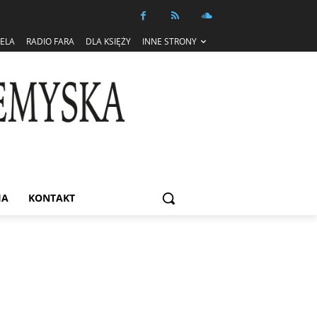
IELA
RADIO FARA
DLA KSIĘŻY
INNE STRONY
IA
KONTAKT
Informacja dot. funkcjonowania Sądu
Metropolitalnego