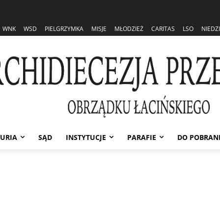
WNK
WSD
PIELGRZYMKA
MISJE
MŁODZIEŻ
CARITAS
LSO
NIEDZ
URIA
SĄD
INSTYTUCJE
PARAFIE
DO POBRAN