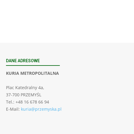
SIERPNIA, 2026
23 Niedz., 2026 00:00
DANE ADRESOWE
KURIA METROPOLITALNA
Plac Katedralny 4a,
37-700 PRZEMYŚL
Tel.: +48 16 678 66 94
E-Mail:
kuria@przemyska.pl