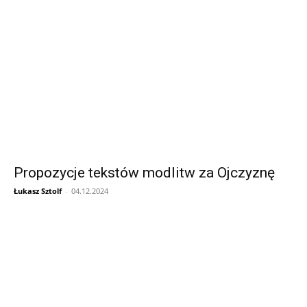
Propozycje tekstów modlitw za Ojczyznę
Łukasz Sztolf
-
04.12.2024
Informacja dot. funkcjonowania Sądu
Metropolitalnego