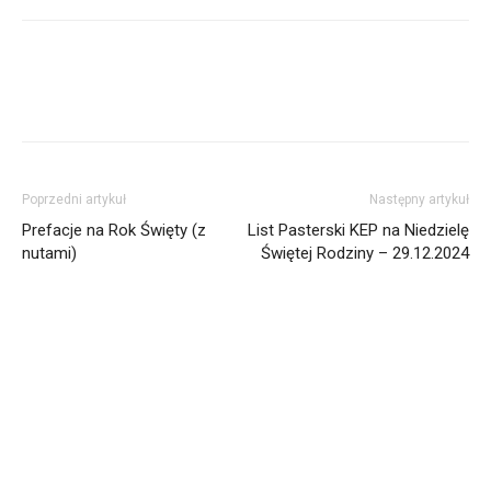
Poprzedni artykuł
Następny artykuł
Prefacje na Rok Święty (z
List Pasterski KEP na Niedzielę
nutami)
Świętej Rodziny – 29.12.2024
Informacja dot. funkcjonowania Sądu
Metropolitalnego