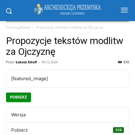
Strona główna
Propozycje tekstów modlitw za Ojczyznę
Propozycje tekstów modlitw
za Ojczyznę
Przez
Łukasz Sztolf
-
04.12.2024
610
[featured_image]
POBIERZ
Wersja
Pobierz
528