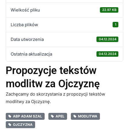
Wielkość pliku
22.97 KB
Liczba plików
1
Data utworzenia
04.12.2024
Ostatnia aktualizacja
04.12.2024
Propozycje tekstów
modlitw za Ojczyznę
Zachęcamy do skorzystania z propozycji tekstów
modlitwy za Ojczyznę.
ABP ADAM SZAL
APEL
MODLITWA
OJCZYZNA