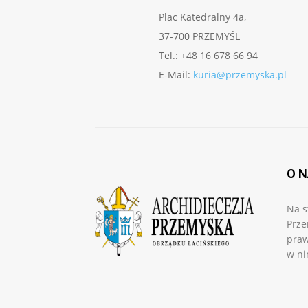
Plac Katedralny 4a,
37-700 PRZEMYŚL
Tel.: +48 16 678 66 94
E-Mail:
kuria@przemyska.pl
O 
Na s
Prze
praw
w ni