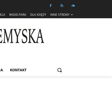
IELA
RADIO FARA
DLA KSIĘŻY
INNE STRONY
IA
KONTAKT
Informacja dot. funkcjonowania Sądu
Metropolitalnego