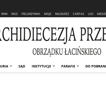
WNK
WSD
PIELGRZYMKA
MISJE
MŁODZIEŻ
CARITAS
LSO
NIEDZ
URIA
SĄD
INSTYTUCJE
PARAFIE
DO POBRAN