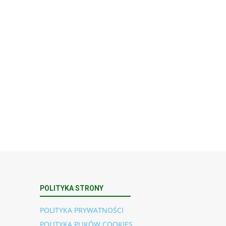
Rekolekcje kapłańskie w WSD Przemyśl
– Seria III
Wyższe Seminarium Duchowne,
ul. Zamkowa
5 Przemyśl, podkarpackie 37-700 Polska
23
SIERPNIA, 2026
23 Niedz., 2026 00:00
POLITYKA STRONY
POLITYKA PRYWATNOŚCI
POLITYKA PLIKÓW COOKIES