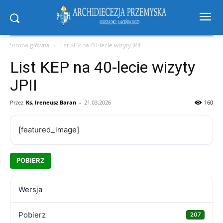
Strona główna
List KEP na 40-lecie wizyty JPII
List KEP na 40-lecie wizyty
JPII
Przez
Ks. Ireneusz Baran
-
21.03.2026
160
[featured_image]
POBIERZ
Wersja
Pobierz
207