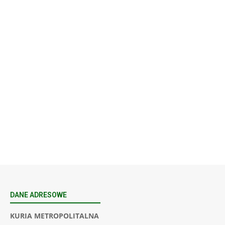
Wyższe Seminarium Duchowne,
ul. Zamkowa 5 Przemyśl,
podkarpackie 37-700 Polska
23
SIERPNIA, 2026
23 Niedz., 2026 00:00
DANE ADRESOWE
KURIA METROPOLITALNA