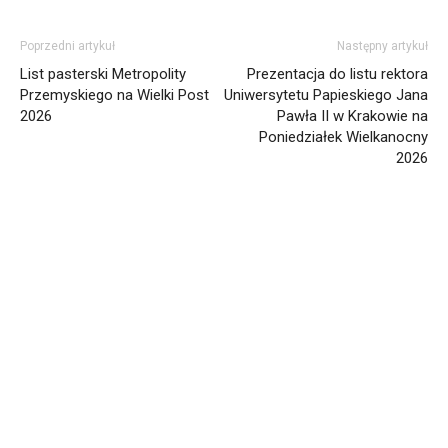
Poprzedni artykuł
Następny artykuł
List pasterski Metropolity
Prezentacja do listu rektora
Przemyskiego na Wielki Post
Uniwersytetu Papieskiego Jana
2026
Pawła II w Krakowie na
Poniedziałek Wielkanocny
2026
Informacja dot. funkcjonowania Sądu
Metropolitalnego
15