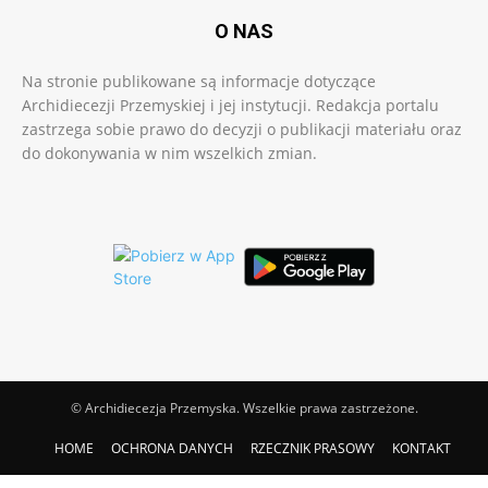
O NAS
Na stronie publikowane są informacje dotyczące
Archidiecezji Przemyskiej i jej instytucji. Redakcja portalu
zastrzega sobie prawo do decyzji o publikacji materiału oraz
do dokonywania w nim wszelkich zmian.
© Archidiecezja Przemyska. Wszelkie prawa zastrzeżone.
HOME
OCHRONA DANYCH
RZECZNIK PRASOWY
KONTAKT