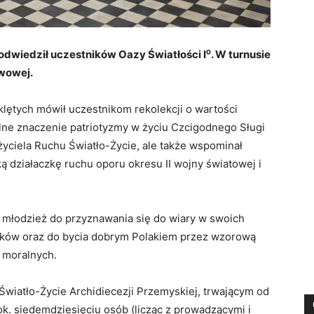
odwiedził uczestników Oazy Światłości I⁰. W turnusie
awowej.
lętych mówił uczestnikom rekolekcji o wartości
ólne znaczenie patriotyzmy w życiu Czcigodnego Sługi
życiela Ruchu Światło-Życie, ale także wspominał
ką działaczkę ruchu oporu okresu II wojny światowej i
i młodzież do przyznawania się do wiary w swoich
ików oraz do bycia dobrym Polakiem przez wzorową
d moralnych.
iatło-Życie Archidiecezji Przemyskiej, trwającym od
 ok. siedemdziesięciu osób (licząc z prowadzącymi i