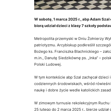
W sobotę, 1 marca 2025 r., abp Adam Szal 
biorą udział dzieci z klasy 7 szkoły podst
Metropolita przemyski w Dniu Żołnierzy Wyk
patriotyzmu. Arcybiskup podkreślił szczeg
Bożego ks. Franciszka Blachnickiego – zało
m.in., Danutę Siedzikównę ps. „Inka” – pols
Polski Ludowej.
W tym kontekście abp Szal zachęcał dzieci 
codziennych środowiskach, wśród rówieśn
naukę i dobre życie wedle katolickich zasa
W zimowym turnusie rekolekcyjnym Ruchu Św
25 lutego do 2 marca 2025 r., bierze udział