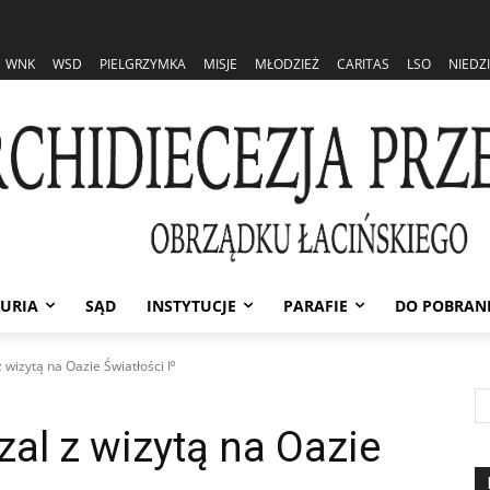
WNK
WSD
PIELGRZYMKA
MISJE
MŁODZIEŻ
CARITAS
LSO
NIEDZ
URIA
SĄD
INSTYTUCJE
PARAFIE
DO POBRAN
wizytą na Oazie Światłości I⁰
al z wizytą na Oazie