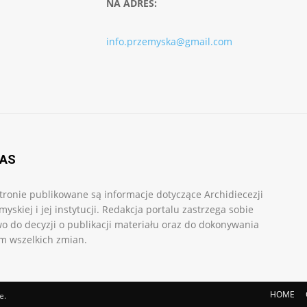
NA ADRES:
info.przemyska@gmail.com
NAS
tronie publikowane są informacje dotyczące Archidiecezji
myskiej i jej instytucji. Redakcja portalu zastrzega sobie
o do decyzji o publikacji materiału oraz do dokonywania
m wszelkich zmian.
HOME
e.