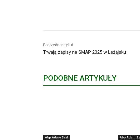
Udział
Poprzedni artykuł
Trwają zapisy na SMAP 2025 w Leżajsku
PODOBNE ARTYKUŁY
Abp Adam Szal
Abp Adam Sz