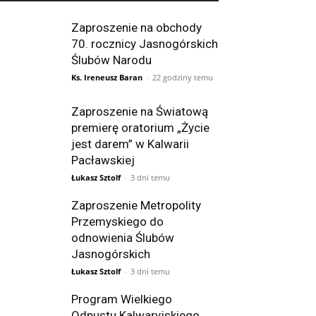
Zaproszenie na obchody
70. rocznicy Jasnogórskich
Ślubów Narodu
Ks. Ireneusz Baran
-
22 godziny temu
Zaproszenie na Światową
premierę oratorium „Życie
jest darem” w Kalwarii
Pacławskiej
Łukasz Sztolf
-
3 dni temu
Zaproszenie Metropolity
Przemyskiego do
odnowienia Ślubów
Jasnogórskich
Łukasz Sztolf
-
3 dni temu
Program Wielkiego
Odpustu Kalwaryjskiego