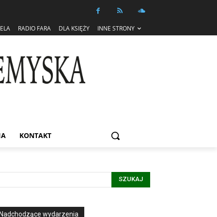
IELA
RADIO FARA
DLA KSIĘŻY
INNE STRONY
IA
KONTAKT
SZUKAJ
Nadchodzące wydarzenia