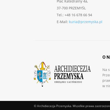
Plac Katedralny 4a,
37-700 PRZEMYŚL
Tel.: +48 16 678 66 94
E-Mail:
kuria@przemyska.pl
O 
Na s
Prze
praw
w ni
© Archidiecezja Przemyska. Wszelkie prawa zastrzeżon