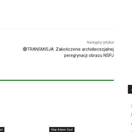
Następny artykuł
🔴TRANSMISJA: Zakończenie archidiecezjalnej
peregrynacji obrazu NSPJ
al
Abp Adam Szal