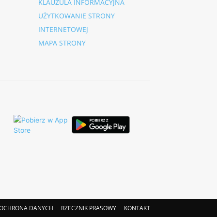
KLAUZULA INFORMACYJNA
UŻYTKOWANIE STRONY
INTERNETOWEJ
MAPA STRONY
OCHRONA DANYCH
RZECZNIK PRASOWY
KONTAKT