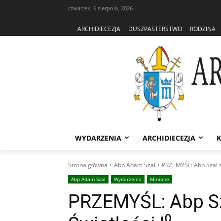
czwartek, 6 sierpnia, 2026
ARCHIDIECEZJA
DUSZPASTERSTWO
RODZINA
WYDARZENIA
ARCHIDIECEZJA
K
Strona główna
Abp Adam Szal
PRZEMYŚL: Abp Szal z 
Abp Adam Szal
Wydarzenia
Minione
PRZEMYŚL: Abp Sz