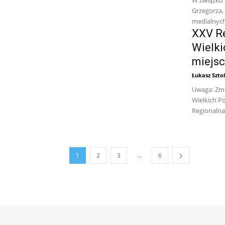
Grzegorza, 
medialnych
XXV Re
Wielki
miejsc
Łukasz Sztol
Uwaga: Zmi
Wielkich Po
Regionalna
...
1
2
3
6