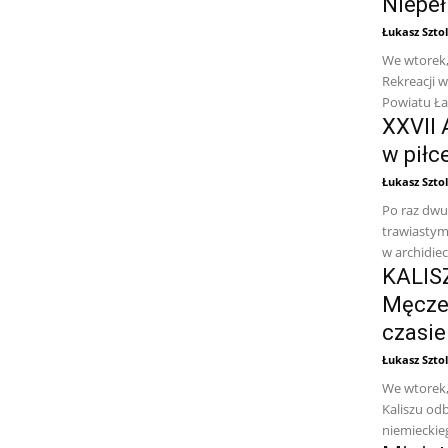
Niepe
Łukasz Sztol
We wtorek,
Rekreacji 
Powiatu Łań
XXVII 
w piłc
Łukasz Sztol
Po raz dwud
trawiastym
w archidiec
KALISZ
Męcze
czasie
Łukasz Sztol
We wtorek,
Kaliszu odb
niemieckie