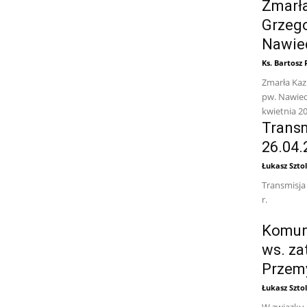
Zmarła
Grzego
Nawie
Ks. Bartosz
Zmarła Kaz
pw. Nawied
kwietnia 202
Transm
26.04.
Łukasz Sztol
Transmisja
r.
Komuni
ws. za
Przemy
Łukasz Sztol
W związku 