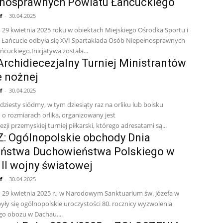
łnosprawnych Powiatu Łańcuckiego
f
-
30.04.2025
 29 kwietnia 2025 roku w obiektach Miejskiego Ośrodka Sportu i
w Łańcucie odbyła się XVI Spartakiada Osób Niepełnosprawnych
cuckiego.Inicjatywa została...
Archidiecezjalny Turniej Ministrantów
e nożnej
f
-
30.04.2025
ziesty siódmy, w tym dziesiąty raz na orliku lub boisku
 o rozmiarach orlika, organizowany jest
ezji przemyskiej turniej piłkarski, którego adresatami są...
: Ogólnopolskie obchody Dnia
ństwa Duchowieństwa Polskiego w
 II wojny światowej
f
-
30.04.2025
 29 kwietnia 2025 r., w Narodowym Sanktuarium św. Józefa w
yły się ogólnopolskie uroczystości 80. rocznicy wyzwolenia
go obozu w Dachau....