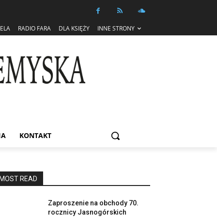
IELA
RADIO FARA
DLA KSIĘŻY
INNE STRONY
IA
KONTAKT
MOST READ
Zaproszenie na obchody 70.
rocznicy Jasnogórskich