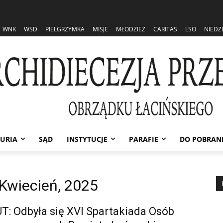
WNK
WSD
PIELGRZYMKA
MISJE
MŁODZIEŻ
CARITAS
LSO
NIEDZ
URIA
SĄD
INSTYTUCJE
PARAFIE
DO POBRAN
Kwiecień, 2025
: Odbyła się XVI Spartakiada Osób