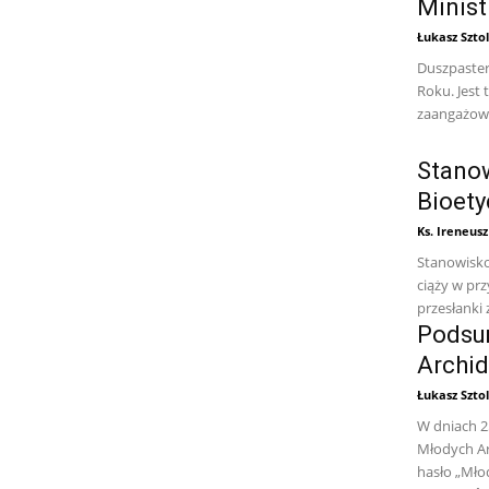
Minis
Łukasz Sztol
Duszpaster
Roku. Jest 
zaangażowa
Stanow
Bioety
Ks. Ireneus
Stanowisko
ciąży w pr
przesłanki 
Podsu
Archid
Łukasz Sztol
W dniach 25
Młodych Ar
hasło „Młod