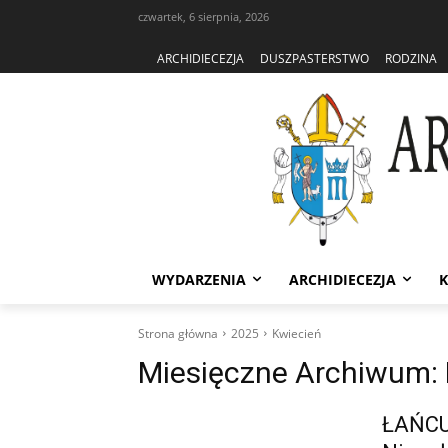
czwartek, 6 sierpnia, 2026
ARCHIDIECEZJA
DUSZPASTERSTWO
RODZINA
WYDARZENIA
ARCHIDIECEZJA
K
Strona główna
2025
Kwiecień
Miesięczne Archiwum: 
ŁAŃCUT