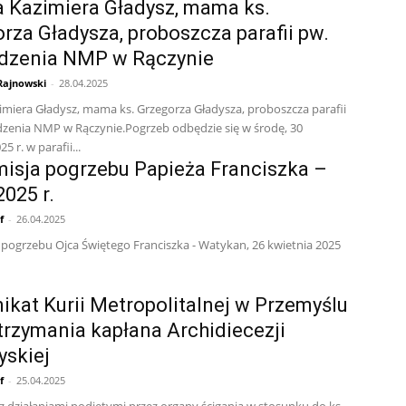
 Kazimiera Gładysz, mama ks.
rza Gładysza, proboszcza parafii pw.
dzenia NMP w Rączynie
 Rajnowski
-
28.04.2025
imiera Gładysz, mama ks. Grzegorza Gładysza, proboszcza parafii
zenia NMP w Rączynie.Pogrzeb odbędzie się w środę, 30
5 r. w parafii...
isja pogrzebu Papieża Franciszka –
2025 r.
f
-
26.04.2025
 pogrzebu Ojca Świętego Franciszka - Watykan, 26 kwietnia 2025
kat Kurii Metropolitalnej w Przemyślu
trzymania kapłana Archidiecezji
skiej
f
-
25.04.2025
z działaniami podjętymi przez organy ścigania w stosunku do ks.