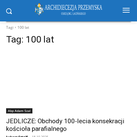
Tagi
100 lat
Tag:
100 lat
Abp Adam Szal
JEDLICZE: Obchody 100-lecia konsekracji
kościoła parafialnego
Łukasz Sztolf
-
18.10.2025