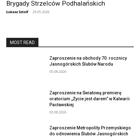
Brygady Strzelców Podhalańskich
Łukasz Sztolf
-
29.05.2026
MOST READ
Zaproszenie na obchody 70. rocznicy
Jasnogórskich Ślubów Narodu
05.08.2026
Zaproszenie na Światową premierę
oratorium „Życie jest darem” w Kalwarii
Pacławskiej
03.08.2026
Zaproszenie Metropolity Przemyskiego
do odnowienia Ślubów Jasnogórskich