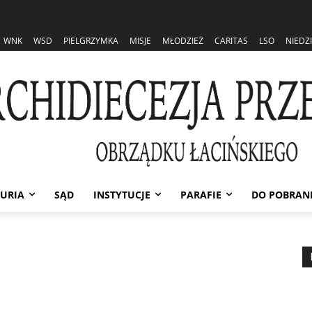
WNK
WSD
PIELGRZYMKA
MISJE
MŁODZIEŻ
CARITAS
LSO
NIEDZ
URIA
SĄD
INSTYTUCJE
PARAFIE
DO POBRAN