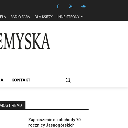
IELA
RADIO FARA
DLA KSIĘŻY
INNE STRONY
IA
KONTAKT
MOST READ
Zaproszenie na obchody 70.
rocznicy Jasnogórskich