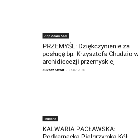
Abp Adam Szal
PRZEMYŚL: Dziękczynienie za
posługę bp. Krzysztofa Chudzio 
archidiecezji przemyskiej
Łukasz Sztolf
-
27.07.2026
Minione
KALWARIA PACŁAWSKA:
Podkarpacka Pielgrzymka Kół i