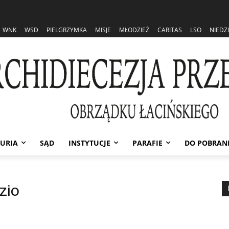
WNK
WSD
PIELGRZYMKA
MISJE
MŁODZIEŻ
CARITAS
LSO
NIEDZ
URIA
SĄD
INSTYTUCJE
PARAFIE
DO POBRAN
zio