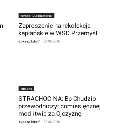
Wydział Duszpasterski
em
Zaproszenie na rekolekcje
kapłańskie w WSD Przemyśl
Łukasz Sztolf
-
24.06.2026
Minione
STRACHOCINA: Bp Chudzio
przewodniczył comiesięcznej
modlitwie za Ojczyznę
Łukasz Sztolf
-
17.06.2026