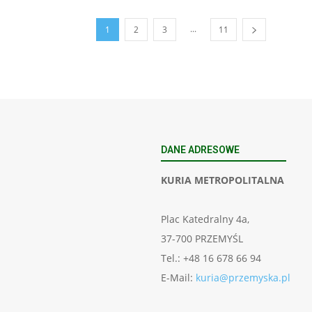
...
1
2
3
11
DANE ADRESOWE
KURIA METROPOLITALNA
Plac Katedralny 4a,
37-700 PRZEMYŚL
Tel.: +48 16 678 66 94
E-Mail:
kuria@przemyska.pl