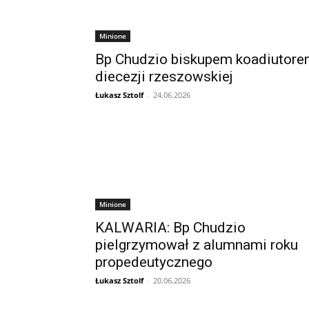
Minione
Bp Chudzio biskupem koadiutor
diecezji rzeszowskiej
Łukasz Sztolf
-
24.06.2026
Minione
KALWARIA: Bp Chudzio
pielgrzymował z alumnami roku
propedeutycznego
Łukasz Sztolf
-
20.06.2026