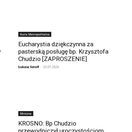
Kuria Metropolitalna
Eucharystia dziękczynna za
w
pasterską posługę bp. Krzysztofa
Chudzio [ZAPROSZENIE]
Łukasz Sztolf
-
23.07.2026
Minione
KROSNO: Bp Chudzio
przewodniczył uroczystościom