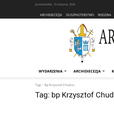
poniedziałek, 10 sierpnia, 2026
ARCHIDIECEZJA
DUSZPASTERSTWO
RODZINA
WYDARZENIA
ARCHIDIECEZJA
K
Tagi
Bp Krzysztof Chudzio
Tag:
bp Krzysztof Chud