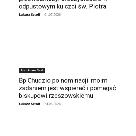
odpustowym ku czci św. Piotra
Łukasz Sztolf
-
01.07.2026
Abp Adam Szal
Bp Chudzio po nominacji: moim
zadaniem jest wspierać i pomagać
biskupowi rzeszowskiemu
Łukasz Sztolf
-
24.06.2026