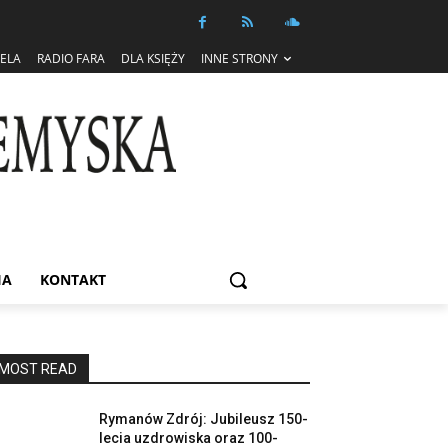
IELA
RADIO FARA
DLA KSIĘŻY
INNE STRONY
IA
KONTAKT
MOST READ
Rymanów Zdrój: Jubileusz 150-
lecia uzdrowiska oraz 100-