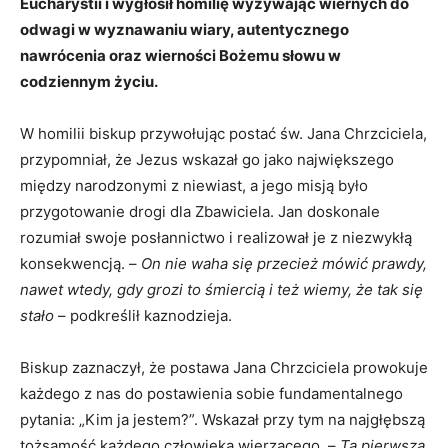
Eucharystii i wygłosił homilię wyzywając wiernych do
odwagi w wyznawaniu wiary, autentycznego
nawrócenia oraz wierności Bożemu słowu w
codziennym życiu.
W homilii biskup przywołując postać św. Jana Chrzciciela,
przypomniał, że Jezus wskazał go jako największego
między narodzonymi z niewiast, a jego misją było
przygotowanie drogi dla Zbawiciela. Jan doskonale
rozumiał swoje posłannictwo i realizował je z niezwykłą
konsekwencją. –
On nie waha się przecież mówić prawdy,
nawet wtedy, gdy grozi to śmiercią i też wiemy, że tak się
stało
– podkreślił kaznodzieja.
Biskup zaznaczył, że postawa Jana Chrzciciela prowokuje
każdego z nas do postawienia sobie fundamentalnego
pytania: „Kim ja jestem?”. Wskazał przy tym na najgłębszą
tożsamość każdego człowieka wierzącego. –
Ta pierwsza