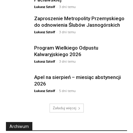
Łukasz Sztolf
-
3 dni temu
Zaproszenie Metropolity Przemyskiego
do odnowienia Ślubów Jasnogórskich
Łukasz Sztolf
-
3 dni temu
Program Wielkiego Odpustu
Kalwaryjskiego 2026
Łukasz Sztolf
-
3 dni temu
Apel na sierpień – miesiąc abstynencji
2026
Łukasz Sztolf
-
5 dni temu
Załaduj więcej
Archiwum