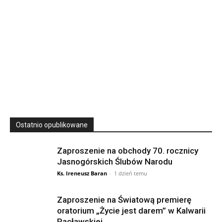
23
SIERPNIA, 2026
23 Niedz., 2026 00:00
Ostatnio opublikowane
Zaproszenie na obchody 70. rocznicy
Jasnogórskich Ślubów Narodu
Ks. Ireneusz Baran
-
1 dzień temu
Zaproszenie na Światową premierę
oratorium „Życie jest darem” w Kalwarii
Pacławskiej