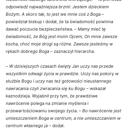
odpowiedź najważniejsza brzmi: Jestem dzieckiem
Bożym. A skoro tak, to jest we mnie coś z Boga
–
powiedział biskup i dodał, że ta świadomość powinna
dawać poczucie bezpieczeństwa. –
Mamy mieć tę
świadomość, że Bóg jest moim Ojcem, On mnie zawsze
kocha, choć moje drogi są różne. Zawsze jesteśmy w
rękach dobrego Boga
– zaznaczył hierarcha.
–
W dzisiejszych czasach święty Jan uczy nas przede
wszystkim odwagi życia w prawdzie. Uczy nas pokory w
służbie Bogu i uczy nas też gotowości nieustannego
nawracania czyli zwracania się ku Bogu
– wskazał
kaznodzieja. Wyjaśnił przy tym, że prawdziwe
nawrócenie polega na zmianie myślenia i
przewartościowaniu swojego życia. –
Bo nawrócenie jest
umieszczeniem Boga w centrum, a nie umieszczaniem w
centrum własnego ja
– dodał.