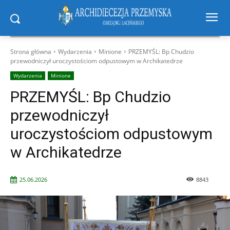
Strona główna
Wydarzenia
Minione
PRZEMYŚL: Bp Chudzio
przewodniczył uroczystościom odpustowym w Archikatedrze
Wydarzenia
Minione
PRZEMYŚL: Bp Chudzio
przewodniczył
uroczystościom odpustowym
w Archikatedrze
25.06.2026
8843