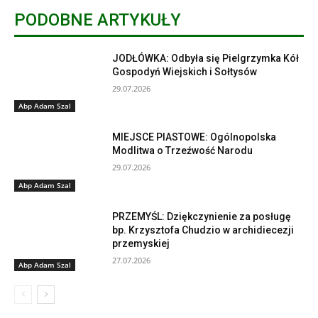
PODOBNE ARTYKUŁY
JODŁÓWKA: Odbyła się Pielgrzymka Kół
Gospodyń Wiejskich i Sołtysów
29.07.2026
Abp Adam Szal
MIEJSCE PIASTOWE: Ogólnopolska
Modlitwa o Trzeźwość Narodu
29.07.2026
Abp Adam Szal
PRZEMYŚL: Dziękczynienie za posługę
bp. Krzysztofa Chudzio w archidiecezji
przemyskiej
27.07.2026
Abp Adam Szal