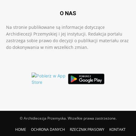
O NAS
Na stronie publikowane są informacje dotyczące
Archidiecezji Przemyskiej i jej instytucji. Redakcja portalu
zastrzega sobie prawo do decyzji o publikacji materiału oraz
do dokonywania w nim wszelkich zmian.
© Archidiecezja Przemyska. Wszelkie prawa zastrzeżone.
HOME
OCHRONA DANYCH
RZECZNIK PRASOWY
KONTAKT