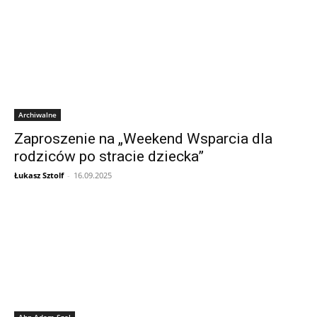
Archiwalne
Zaproszenie na „Weekend Wsparcia dla
rodziców po stracie dziecka”
Łukasz Sztolf
-
16.09.2025
Abp Adam Szal