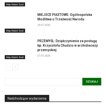
Abp Adam Szal
MIEJSCE PIASTOWE: Ogólnopolska
Modlitwa o Trzeźwość Narodu
29.07.2026
Abp Adam Szal
PRZEMYŚL: Dziękczynienie za posługę
bp. Krzysztofa Chudzio w archidiecezji
przemyskiej
27.07.2026
Abp Adam Szal
SZUKAJ
Nadchodzące wydarzenia