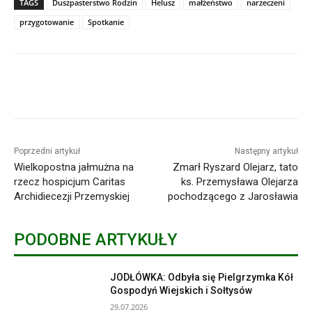
TAGS
Duszpasterstwo Rodzin
Helusz
małżeństwo
narzeczeni
przygotowanie
Spotkanie
Poprzedni artykuł
Następny artykuł
Wielkopostna jałmużna na
Zmarł Ryszard Olejarz, tato
rzecz hospicjum Caritas
ks. Przemysława Olejarza
Archidiecezji Przemyskiej
pochodzącego z Jarosławia
PODOBNE ARTYKUŁY
JODŁÓWKA: Odbyła się Pielgrzymka Kół
Gospodyń Wiejskich i Sołtysów
29.07.2026