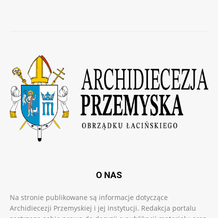
O NAS
Na stronie publikowane są informacje dotyczące
Archidiecezji Przemyskiej i jej instytucji. Redakcja portalu