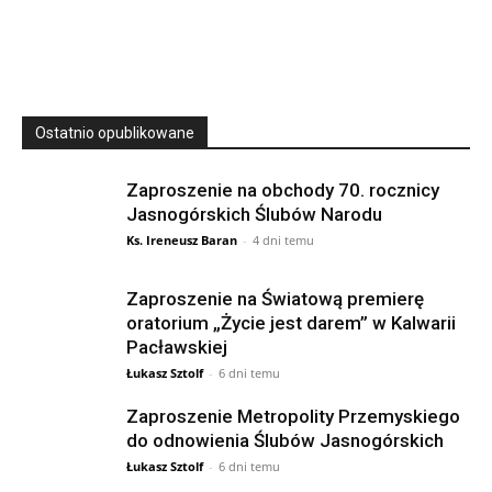
23 Niedz., 2026 00:00
Ostatnio opublikowane
Zaproszenie na obchody 70. rocznicy
Jasnogórskich Ślubów Narodu
Ks. Ireneusz Baran
-
4 dni temu
Zaproszenie na Światową premierę
oratorium „Życie jest darem” w Kalwarii
Pacławskiej
Łukasz Sztolf
-
6 dni temu
Zaproszenie Metropolity Przemyskiego
do odnowienia Ślubów Jasnogórskich
Łukasz Sztolf
-
6 dni temu