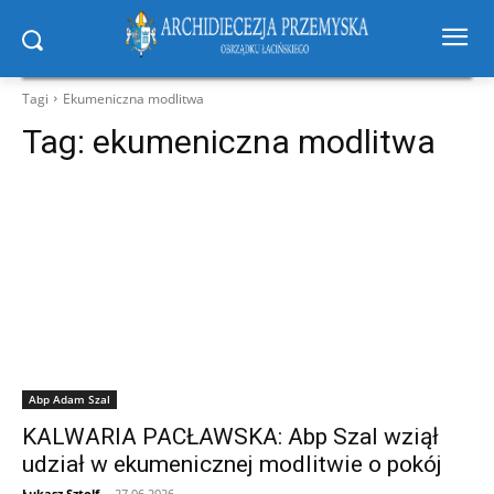
Tagi
Ekumeniczna modlitwa
Tag:
ekumeniczna modlitwa
Abp Adam Szal
KALWARIA PACŁAWSKA: Abp Szal wziął
udział w ekumenicznej modlitwie o pokój
Łukasz Sztolf
-
27.06.2026