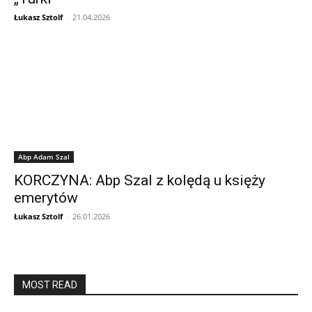
Łukasz Sztolf
-
21.04.2026
Abp Adam Szal
KORCZYNA: Abp Szal z kolędą u księży
emerytów
Łukasz Sztolf
-
26.01.2026
MOST READ