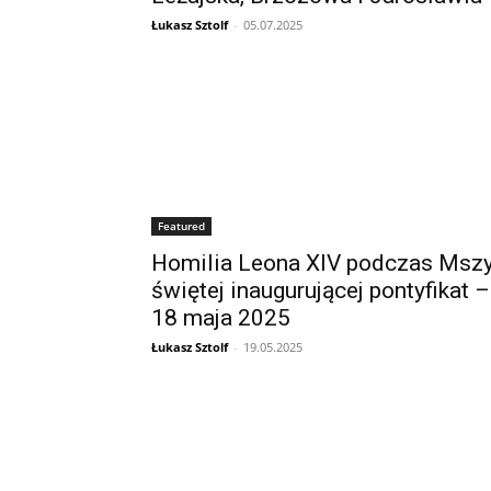
Łukasz Sztolf
-
05.07.2025
Featured
Homilia Leona XIV podczas Msz
świętej inaugurującej pontyfikat –
18 maja 2025
Łukasz Sztolf
-
19.05.2025