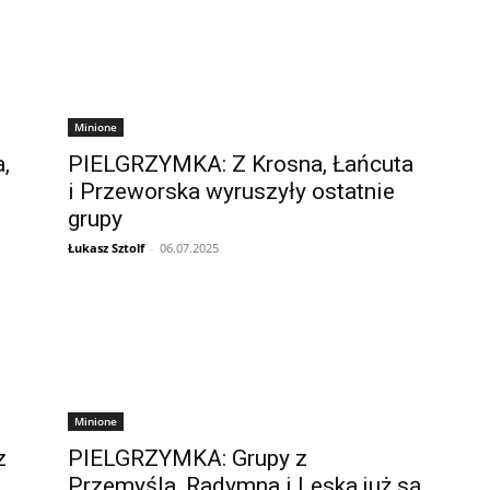
Minione
,
PIELGRZYMKA: Z Krosna, Łańcuta
i Przeworska wyruszyły ostatnie
grupy
Łukasz Sztolf
-
06.07.2025
Minione
z
PIELGRZYMKA: Grupy z
Przemyśla, Radymna i Leska już są