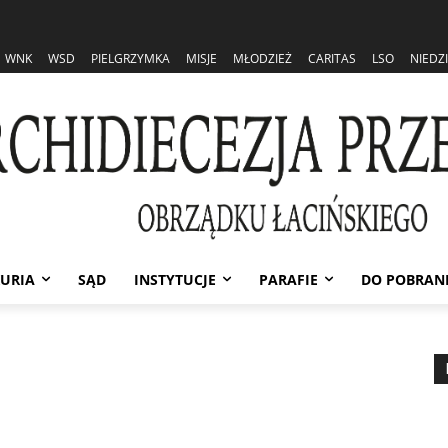
WNK
WSD
PIELGRZYMKA
MISJE
MŁODZIEŻ
CARITAS
LSO
NIEDZ
URIA
SĄD
INSTYTUCJE
PARAFIE
DO POBRAN