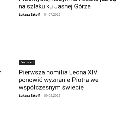
na szlaku ku Jasnej Górze
Łukasz Sztolf
-
04.07.2025
Featured
y
Pierwsza homilia Leona XIV:
ponowić wyznanie Piotra we
współczesnym świecie
Łukasz Sztolf
-
09.05.2025