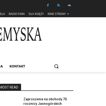
IELA
RADIO FARA
DLA KSIĘŻY
INNE STRONY
IA
KONTAKT
MOST READ
Zaproszenie na obchody 70.
rocznicy Jasnogórskich