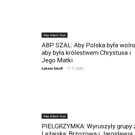
Abp Adam Szal
ABP SZAL: Aby Polska była wolna
aby była królestwem Chrystusa i
Jego Matki
Łukasz Sztolf
-
11.11.2025
Abp Adam Szal
PIELGRZYMKA: Wyruszyły grupy 
Leżajska, Brzozowa i Jarosławia