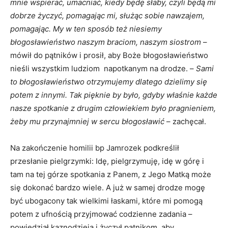
mnie wspierać, umacniać, kiedy będę słaby, czyli będą mi
dobrze życzyć, pomagając mi, służąc sobie nawzajem,
pomagając. My w ten sposób też niesiemy
błogosławieństwo naszym braciom, naszym siostrom
–
mówił do pątników i prosił, aby Boże błogosławieństwo
nieśli wszystkim ludziom napotkanym na drodze. –
Sami
to błogosławieństwo otrzymujemy dlatego dzielimy się
potem z innymi. Tak pięknie by było, gdyby właśnie każde
nasze spotkanie z drugim człowiekiem było pragnieniem,
żeby mu przynajmniej w sercu błogosławić
– zachęcał.
Na zakończenie homilii bp Jamrozek podkreślił
przesłanie pielgrzymki: Idę, pielgrzymuję, idę w górę i
tam na tej górze spotkania z Panem, z Jego Matką może
się dokonać bardzo wiele. A już w samej drodze mogę
być ubogacony tak wielkimi łaskami, które mi pomogą
potem z ufnością przyjmować codzienne zadania –
powiedział kaznodzieja i życzył pątnikom, aby