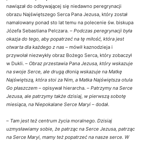
nawiązał do odbywającej się niedawno peregrynacji
obrazu Najświętszego Serca Pana Jezusa, który został
namalowany ponad sto lat temu na polecenie św. biskupa
Józefa Sebastiana Pelczara. –
Podczas peregrynacji była
okazja do tego, aby popatrzeć na tę miłość, która jest
otwarta dla każdego z nas
– mówił kaznodzieja i
przywołał niezwykły obraz Bożego Serca, który zobaczył
w Dukli. –
Obraz przestawia Pana Jezusa, który wskazuje
na swoje Serce, ale drugą dłonią wskazuje na Matkę
Najświętszą, która stoi za Nim, a Matka Najświętsza otula
Go płaszczem
– opisywał hierarcha. –
Patrzymy na Serce
Jezusa, ale patrzymy także dzisiaj, w pierwszą sobotę
miesiąca, na Niepokalane Serce Maryi
– dodał.
–
Tam jest też centrum życia moralnego. Dzisiaj
uzmysławiamy sobie, że patrząc na Serce Jezusa, patrząc
na Serce Maryi, mamy też popatrzeć na nasze serce. W