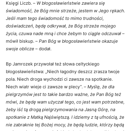
Księgi Liczb. –
W błogosławieństwie zawiera się
świadomość, że Bóg mnie strzeże, jestem w Jego rękach.
Jeśli mam tego świadomość to mimo trudności,
doświadczeń, będę odkrywał, że Bóg strzeże mojego
życia, czuwa nade mną i chce żebym to ciągle odczuwał
–
mówił biskup. –
Pan Bóg w błogosławieństwie okazuje
swoje oblicze
– dodał.
Bp Jamrozek przywołał też słowa celtyckiego
błogosławieństwa: „Niech łagodny deszcz zrasza twoje
pola. Niech droga wychodzi ci zawsze na spotkanie.
Niech wiatr wieje ci zawsze w plecy”. –
Myślę, że dla
pielgrzymów jest to takie bardzo ważne, że Pan Bóg też
mówi, że będę wam użyczał tego, co jest wam potrzebne,
żeby iść tą drogą pielgrzymowania na Jasną Górę, na
spotkanie z Matką Najświętszą. I idziemy z tą ufnością, że
nie zabraknie tej Bożej mocy, że będą ludzie, którzy będą