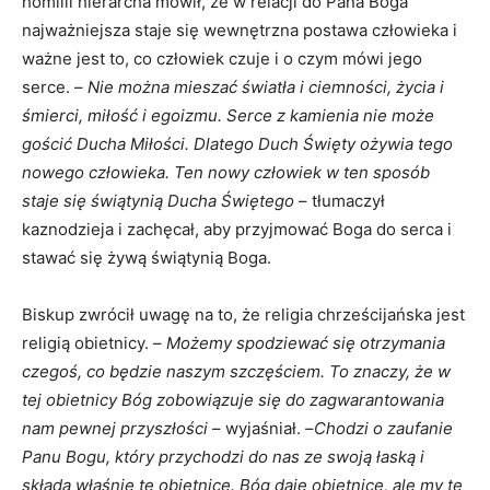
homilii hierarcha mówił, że w relacji do Pana Boga
najważniejsza staje się wewnętrzna postawa człowieka i
ważne jest to, co człowiek czuje i o czym mówi jego
serce. –
Nie można mieszać światła i ciemności, życia i
śmierci, miłość i egoizmu. Serce z kamienia nie może
gościć Ducha Miłości. Dlatego Duch Święty ożywia tego
nowego człowieka. Ten nowy człowiek w ten sposób
staje się świątynią Ducha Świętego
– tłumaczył
kaznodzieja i zachęcał, aby przyjmować Boga do serca i
stawać się żywą świątynią Boga.
Biskup zwrócił uwagę na to, że religia chrześcijańska jest
religią obietnicy. –
Możemy spodziewać się otrzymania
czegoś, co będzie naszym szczęściem. To znaczy, że w
tej obietnicy Bóg zobowiązuje się do zagwarantowania
nam pewnej przyszłości
– wyjaśniał. –
Chodzi o zaufanie
Panu Bogu, który przychodzi do nas ze swoją łaską i
składa właśnie tę obietnicę. Bóg daje obietnicę, ale my tę