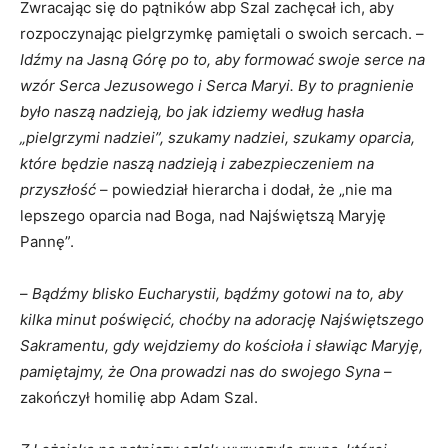
Zwracając się do pątników abp Szal zachęcał ich, aby
rozpoczynając pielgrzymkę pamiętali o swoich sercach. –
Idźmy na Jasną Górę po to, aby formować swoje serce na
wzór Serca Jezusowego i Serca Maryi. By to pragnienie
było naszą nadzieją, bo jak idziemy według hasła
„pielgrzymi nadziei”, szukamy nadziei, szukamy oparcia,
które będzie naszą nadzieją i zabezpieczeniem na
przyszłość
– powiedział hierarcha i dodał, że „nie ma
lepszego oparcia nad Boga, nad Najświętszą Maryję
Pannę”.
–
Bądźmy blisko Eucharystii, bądźmy gotowi na to, aby
kilka minut poświęcić, choćby na adorację Najświętszego
Sakramentu, gdy wejdziemy do kościoła i sławiąc Maryję,
pamiętajmy, że Ona prowadzi nas do swojego Syna
–
zakończył homilię abp Adam Szal.