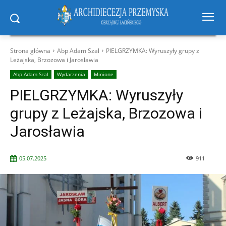
Strona główna
Abp Adam Szal
PIELGRZYMKA: Wyruszyły grupy z
Leżajska, Brzozowa i Jarosławia
Abp Adam Szal
Wydarzenia
Minione
PIELGRZYMKA: Wyruszyły
grupy z Leżajska, Brzozowa i
Jarosławia
05.07.2025
911