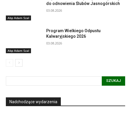
do odnowienia Ślubów Jasnogórskich
03.08.2026
Abp Adam Szal
Program Wielkiego Odpustu
Kalwaryjskiego 2026
03.08.2026
Abp Adam Szal
SZUKAJ
Nadchodzące wydarzenia
Informacja dot. funkcjonowania Sądu