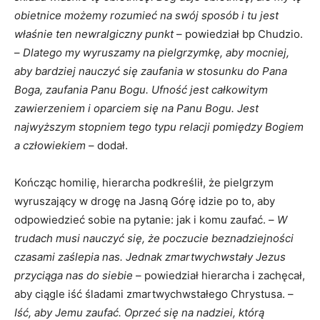
obietnice możemy rozumieć na swój sposób i tu jest
właśnie ten newralgiczny punkt
– powiedział bp Chudzio.
–
Dlatego my wyruszamy na pielgrzymkę, aby mocniej,
aby bardziej nauczyć się zaufania w stosunku do Pana
Boga, zaufania Panu Bogu. Ufność jest całkowitym
zawierzeniem i oparciem się na Panu Bogu. Jest
najwyższym stopniem tego typu relacji pomiędzy Bogiem
a człowiekiem
– dodał.
Kończąc homilię, hierarcha podkreślił, że pielgrzym
wyruszający w drogę na Jasną Górę idzie po to, aby
odpowiedzieć sobie na pytanie: jak i komu zaufać. –
W
trudach musi nauczyć się, że poczucie beznadziejności
czasami zaślepia nas. Jednak zmartwychwstały Jezus
przyciąga nas do siebie
– powiedział hierarcha i zachęcał,
aby ciągle iść śladami zmartwychwstałego Chrystusa. –
Iść, aby Jemu zaufać. Oprzeć się na nadziei, którą