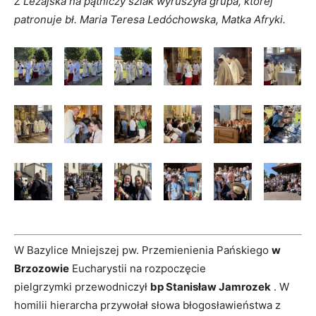
Z Leżajska na pątniczy szlak wyruszyła grupa, której
patronuje bł. Maria Teresa Ledóchowska, Matka Afryki.
W Bazylice Mniejszej pw. Przemienienia Pańskiego
w
Brzozowie
Eucharystii na rozpoczęcie
pielgrzymki przewodniczył
bp Stanisław Jamrozek
. W
homilii hierarcha przywołał słowa błogosławieństwa z