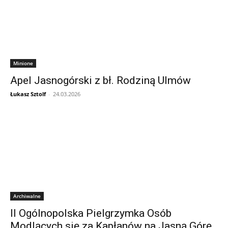
Minione
Apel Jasnogórski z bł. Rodziną Ulmów
Łukasz Sztolf
-
24.03.2026
Archiwalne
II Ogólnopolska Pielgrzymka Osób
Modlących się za Kapłanów na Jasną Górę