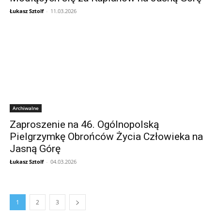
Łukasz Sztolf
-
11.03.2026
Archiwalne
Zaproszenie na 46. Ogólnopolską
Pielgrzymkę Obrońców Życia Człowieka na
Jasną Górę
Łukasz Sztolf
-
04.03.2026
1
2
3