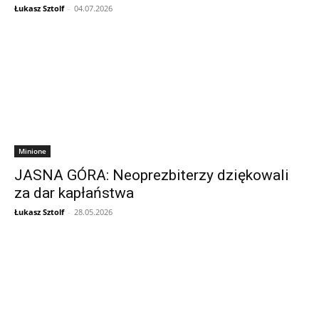
Łukasz Sztolf
-
04.07.2026
Minione
JASNA GÓRA: Neoprezbiterzy dziękowali
za dar kapłaństwa
Łukasz Sztolf
-
28.05.2026