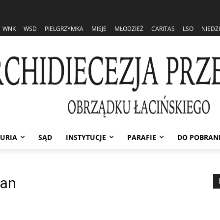
WNK
WSD
PIELGRZYMKA
MISJE
MŁODZIEŻ
CARITAS
LSO
NIEDZ
URIA
SĄD
INSTYTUCJE
PARAFIE
DO POBRAN
jan