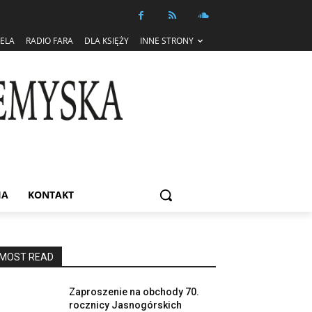
IELA
RADIO FARA
DLA KSIĘŻY
INNE STRONY
IA
KONTAKT
MOST READ
Zaproszenie na obchody 70.
rocznicy Jasnogórskich