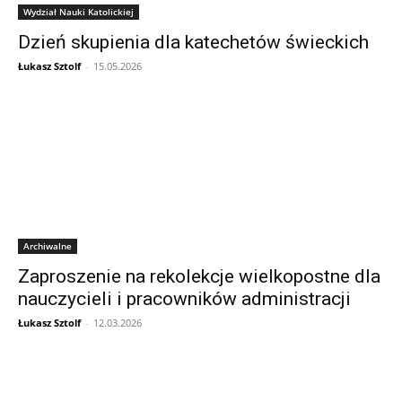
Wydział Nauki Katolickiej
Dzień skupienia dla katechetów świeckich
Łukasz Sztolf
-
15.05.2026
Archiwalne
Zaproszenie na rekolekcje wielkopostne dla
nauczycieli i pracowników administracji
Łukasz Sztolf
-
12.03.2026