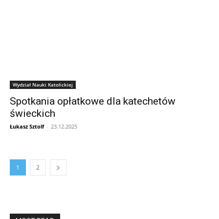
Wydział Nauki Katolickiej
Spotkania opłatkowe dla katechetów
świeckich
Łukasz Sztolf
-
23.12.2025
1
2