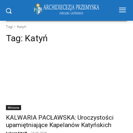
Tagi
Katyń
Tag:
Katyń
Minione
KALWARIA PACŁAWSKA: Uroczystości
upamiętniające Kapelanów Katyńskich
Łukasz Sztolf
-
15.06.2026