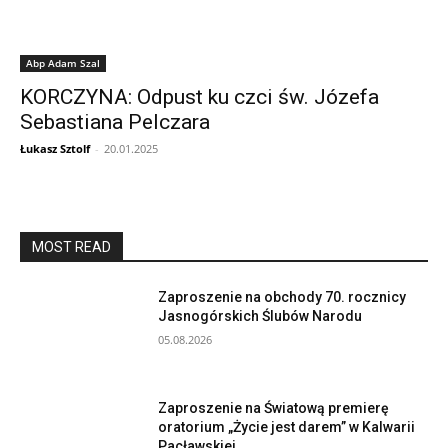
Abp Adam Szal
KORCZYNA: Odpust ku czci św. Józefa
Sebastiana Pelczara
Łukasz Sztolf
-
20.01.2025
MOST READ
Zaproszenie na obchody 70. rocznicy
Jasnogórskich Ślubów Narodu
05.08.2026
Zaproszenie na Światową premierę
oratorium „Życie jest darem” w Kalwarii
Pacławskiej