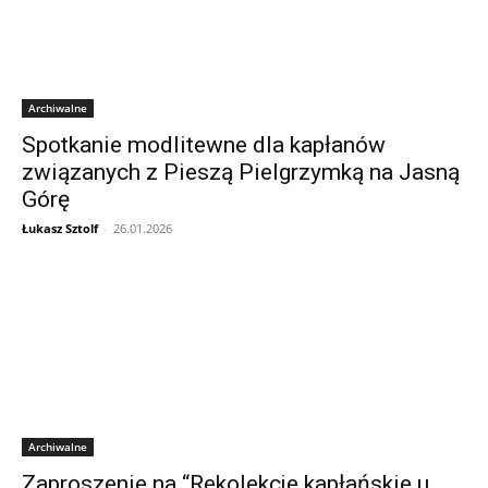
Archiwalne
Spotkanie modlitewne dla kapłanów
związanych z Pieszą Pielgrzymką na Jasną
Górę
Łukasz Sztolf
-
26.01.2026
Archiwalne
Zaproszenie na “Rekolekcje kapłańskie u