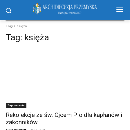
Tagi
Księża
Tag:
księża
Zaproszenia
Rekolekcje ze św. Ojcem Pio dla kapłanów i
zakonników
Łukasz Sztolf
-
26.06.2026