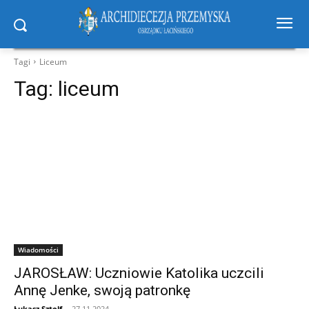
Tagi
Liceum
Tag:
liceum
Wiadomości
JAROSŁAW: Uczniowie Katolika uczcili
Annę Jenke, swoją patronkę
Łukasz Sztolf
-
27.11.2024