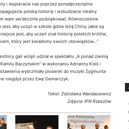
ny i wspieracie nas poprzez ponadprzeciętne
opagujecie polską historię i wzbudzacie lokalny
ałbym wam serdecznie podziękować. Równocześnie
est, aby uczyć w szkole gdzie leżą Chiny, jakie są
iejsze jest, aby uczeń znał historię polskich królów,
akiem, który jest świadomy swoich obowiązków…”
stnicy gali wzięli udział w spektaklu „A ponad ziemią
ie Kamilu Baczyńskim” w wykonaniu Adrianny Kieś i
stawienia wybrzmiały piosenki do muzyki Zygmunta
ane niegdyś przez Ewę Demarczyk.
Tekst: Zdzisława Wandasiewicz
Zdjęcia: IPN Rzeszów