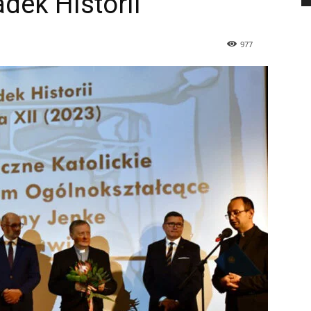
dek Historii”
977