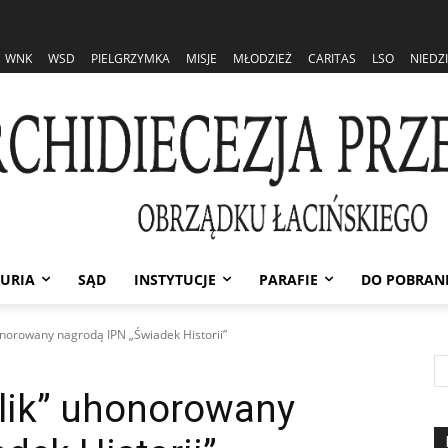
WNK
WSD
PIELGRZYMKA
MISJE
MŁODZIEŻ
CARITAS
LSO
NIEDZ
URIA
SĄD
INSTYTUCJE
PARAFIE
DO POBRAN
honorowany nagrodą IPN „Świadek Historii”
olik” uhonorowany