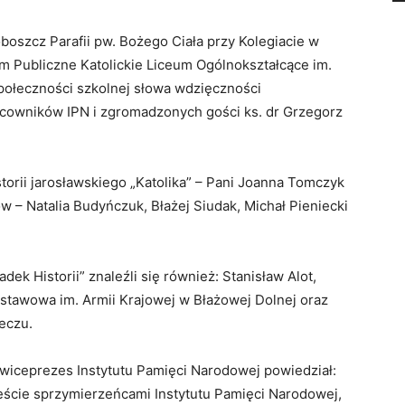
boszcz Parafii pw. Bożego Ciała przy Kolegiacie w
m Publiczne Katolickie Liceum Ogólnokształcące im.
społeczności szkolnej słowa wdzięczności
acowników IPN i zgromadzonych gości ks. dr Grzegorz
storii jarosławskiego „Katolika” – Pani Joanna Tomczyk
ów – Natalia Budyńczuk, Błażej Siudak, Michał Pieniecki
ek Historii” znaleźli się również: Stanisław Alot,
awowa im. Armii Krajowej w Błażowej Dolnej oraz
eczu.
wiceprezes Instytutu Pamięci Narodowej powiedział:
teście sprzymierzeńcami Instytutu Pamięci Narodowej,