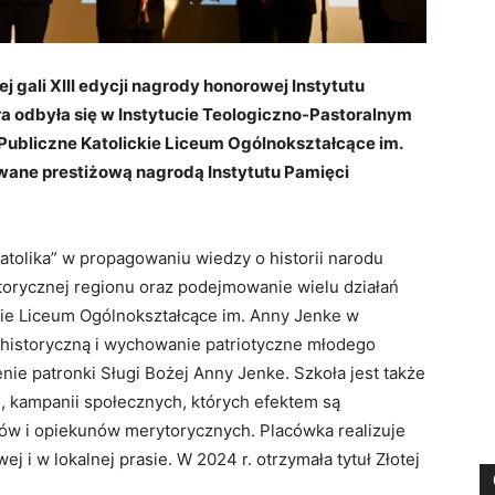
j gali XIII edycji nagrody honorowej Instytutu
ra odbyła się w Instytucie Teologiczno-Pastoralnym
 Publiczne Katolickie Liceum Ogólnokształcące im.
wane prestiżową nagrodą Instytutu Pamięci
atolika” w propagowaniu wiedzy o historii narodu
torycznej regionu oraz podejmowanie wielu działań
ckie Liceum Ogólnokształcące im. Anny Jenke w
ę historyczną i wychowanie patriotyczne młodego
nie patronki Sługi Bożej Anny Jenke. Szkoła jest także
, kampanii społecznych, których efektem są
iów i opiekunów merytorycznych. Placówka realizuje
ej i w lokalnej prasie. W 2024 r. otrzymała tytuł Złotej