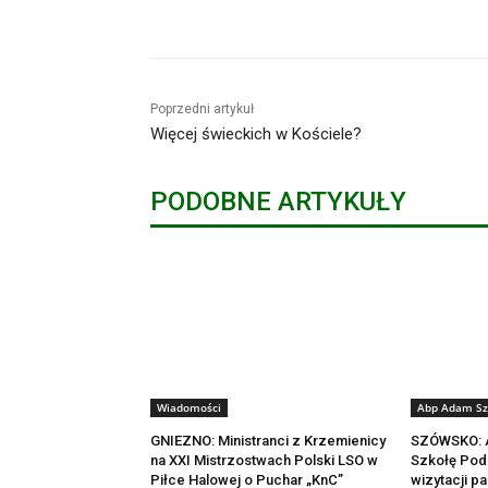
Udział
Poprzedni artykuł
Więcej świeckich w Kościele?
PODOBNE ARTYKUŁY
Wiadomości
Abp Adam Sz
GNIEZNO: Ministranci z Krzemienicy
SZÓWSKO: A
na XXI Mistrzostwach Polski LSO w
Szkołę Pod
Piłce Halowej o Puchar „KnC”
wizytacji pa