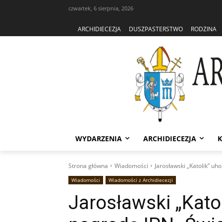
czwartek, 6 sierpnia, 2026
ARCHIDIECEZJA
DUSZPASTERSTWO
RODZINA
WYDARZENIA
ARCHIDIECEZJA
K
Strona główna
Wiadomości
Jarosławski „Katolik” u
Wiadomości
Wiadomości z Archidiecezji
Jarosławski „Kat