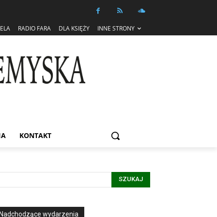
IELA
RADIO FARA
DLA KSIĘŻY
INNE STRONY
IA
KONTAKT
SZUKAJ
Nadchodzące wydarzenia