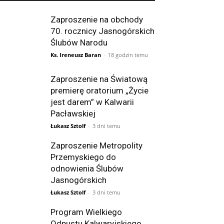
Zaproszenie na obchody
70. rocznicy Jasnogórskich
Ślubów Narodu
Ks. Ireneusz Baran
-
18 godzin temu
Zaproszenie na Światową
premierę oratorium „Życie
jest darem” w Kalwarii
Pacławskiej
Łukasz Sztolf
-
3 dni temu
Zaproszenie Metropolity
Przemyskiego do
odnowienia Ślubów
Jasnogórskich
Łukasz Sztolf
-
3 dni temu
Program Wielkiego
Odpustu Kalwaryjskiego