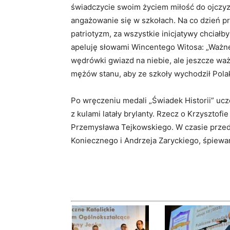
świadczycie swoim życiem miłość do ojczyz
angażowanie się w szkołach. Na co dzień pr
patriotyzm, za wszystkie inicjatywy chci
apeluję słowami Wincentego Witosa: „Ważne j
wędrówki gwiazd na niebie, ale jeszcze ważn
mężów stanu, aby ze szkoły wychodził Pol
Po wręczeniu medali „Świadek Historii” ucze
z kulami latały brylanty. Rzecz o Krzysztof
Przemysława Tejkowskiego. W czasie przed
Koniecznego i Andrzeja Zaryckiego, śpiew