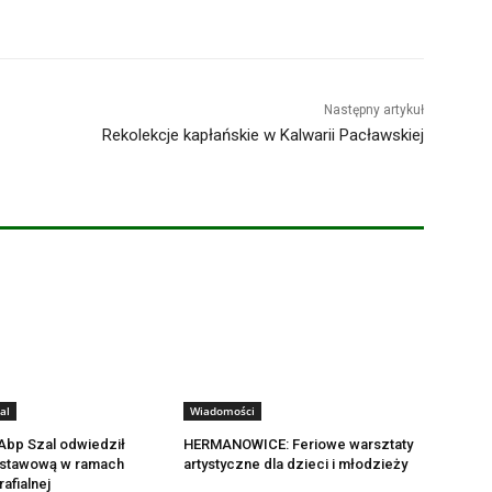
Następny artykuł
Rekolekcje kapłańskie w Kalwarii Pacławskiej
al
Wiadomości
bp Szal odwiedził
HERMANOWICE: Feriowe warsztaty
stawową w ramach
artystyczne dla dzieci i młodzieży
rafialnej