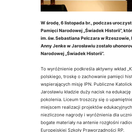
W środę, 6 listopada br., podczas uroczyste
Pamięci Narodowej „Świadek Historii”, któ
im. św. Sebastiana Pelczara w Rzeszowie,
Anny Jenke w Jarosławiu zostało uhonoro
Narodowej „Świadek Historii”.
To wyróżnienie podkreśla aktywny wkład „K
polskiego, troskę o zachowanie pamięci his
wspierających misję IPN. Publiczne Katoli
Jarosławiu kładzie duży nacisk na edukacj
pokolenia. Liceum troszczy się o upamiętnie
miejscem realizacji projektów edukacyjnych
niezliczone nagrody i wyróżnienia dla uczn
bogate materiały na antenie rozgłośni radiow
Europejskiej Szkoły Praworządności RP.