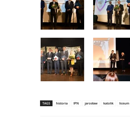
TAGS
historia
IPN
jarosław
katolik
liceum