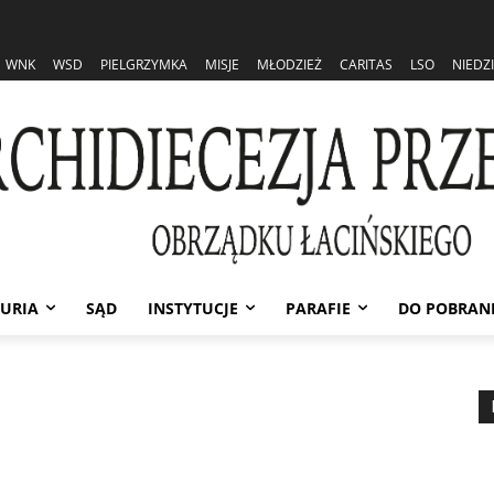
WNK
WSD
PIELGRZYMKA
MISJE
MŁODZIEŻ
CARITAS
LSO
NIEDZ
URIA
SĄD
INSTYTUCJE
PARAFIE
DO POBRAN