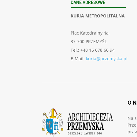
DANE ADRESOWE
KURIA METROPOLITALNA
Plac Katedralny 4a,
37-700 PRZEMYŚL
Tel.: +48 16 678 66 94
E-Mail:
kuria@przemyska.pl
O 
Na s
Prze
praw