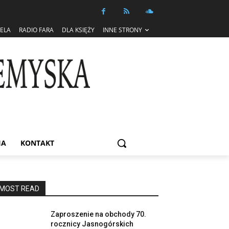
IELA
RADIO FARA
DLA KSIĘŻY
INNE STRONY
IA
KONTAKT
MOST READ
Zaproszenie na obchody 70.
rocznicy Jasnogórskich