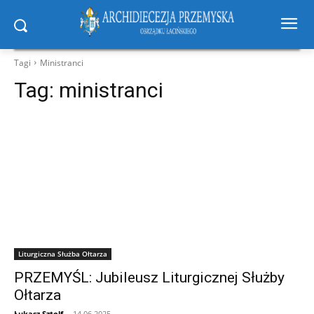
Tagi
Ministranci
Tag:
ministranci
Liturgiczna Służba Ołtarza
PRZEMYŚL: Jubileusz Liturgicznej Służby
Ołtarza
Łukasz Sztolf
-
14.06.2025