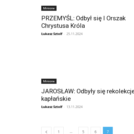
Minione
PRZEMYŚL: Odbył się I Orszak
Chrystusa Króla
Łukasz Sztolf
-
25.11.2024
Minione
JAROSŁAW: Odbyły się rekolekcj
kapłańskie
Łukasz Sztolf
-
13.11.2024
...
1
5
6
7