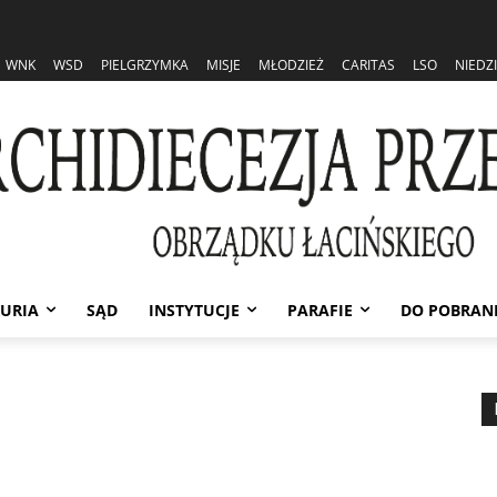
WNK
WSD
PIELGRZYMKA
MISJE
MŁODZIEŻ
CARITAS
LSO
NIEDZ
URIA
SĄD
INSTYTUCJE
PARAFIE
DO POBRAN