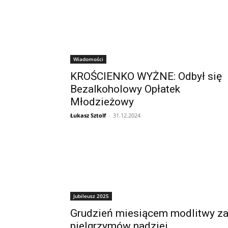
Wiadomości
KROŚCIENKO WYŻNE: Odbył się
Bezalkoholowy Opłatek
Młodzieżowy
Łukasz Sztolf
-
31.12.2024
Jubileusz 2025
Grudzień miesiącem modlitwy z
pielgrzymów nadziei