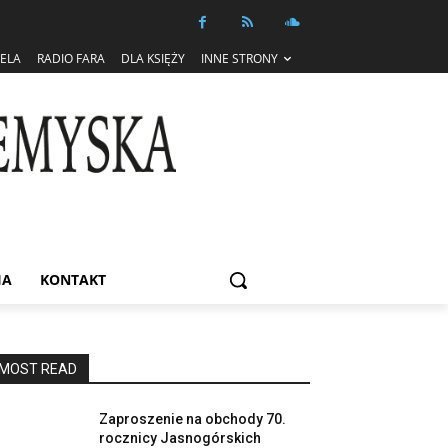
IELA
RADIO FARA
DLA KSIĘŻY
INNE STRONY
IA
KONTAKT
MOST READ
Zaproszenie na obchody 70.
rocznicy Jasnogórskich