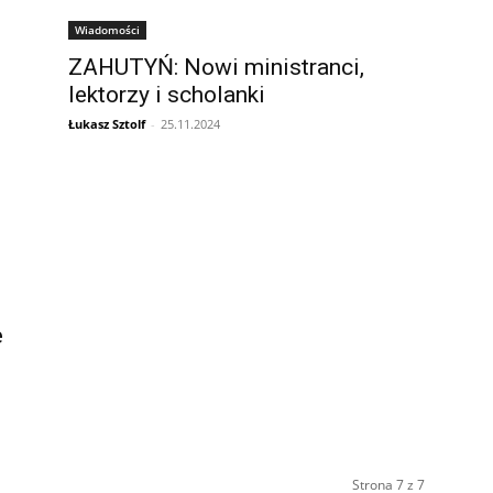
Wiadomości
ZAHUTYŃ: Nowi ministranci,
lektorzy i scholanki
Łukasz Sztolf
-
25.11.2024
e
Strona 7 z 7