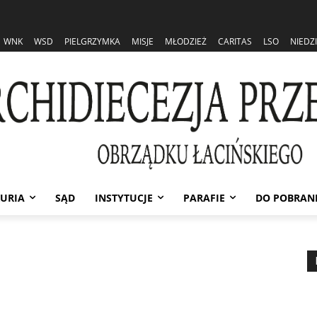
WNK
WSD
PIELGRZYMKA
MISJE
MŁODZIEŻ
CARITAS
LSO
NIEDZ
URIA
SĄD
INSTYTUCJE
PARAFIE
DO POBRAN