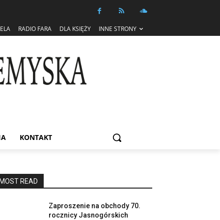
IELA
RADIO FARA
DLA KSIĘŻY
INNE STRONY
IA
KONTAKT
MOST READ
Zaproszenie na obchody 70.
rocznicy Jasnogórskich