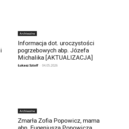
Archiwalne
Informacja dot. uroczystości
i
pogrzebowych abp. Józefa
Michalika [AKTUALIZACJA]
Łukasz Sztolf
-
04.05.2026
Archiwalne
Zmarła Zofia Popowicz, mama
abp. Eugeniusza Popowicza,