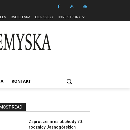
IELA
RADIO FARA
DLA KSIĘŻY
INNE STRONY
IA
KONTAKT
MOST READ
Zaproszenie na obchody 70.
rocznicy Jasnogórskich