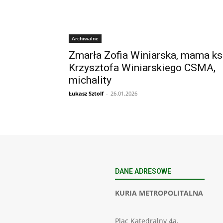
Archiwalne
Zmarła Zofia Winiarska, mama ks
Krzysztofa Winiarskiego CSMA,
michality
Łukasz Sztolf
-
26.01.2026
DANE ADRESOWE
KURIA METROPOLITALNA
Plac Katedralny 4a,