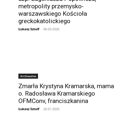
metropolity przemysko-
warszawskiego Kościoła
greckokatolickiego
Łukasz Sztolf
-
06.03.2026
Archiwalne
Zmarła Krystyna Kramarska, mama
o. Radosława Kramarskiego
OFMConv, franciszkanina
Łukasz Sztolf
-
26.01.2026