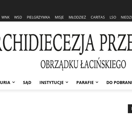
WNK
WSD
PIELGRZYMKA
MISJE
MŁODZIEŻ
CARITAS
LSO
NIEDZ
URIA
SĄD
INSTYTUCJE
PARAFIE
DO POBRAN