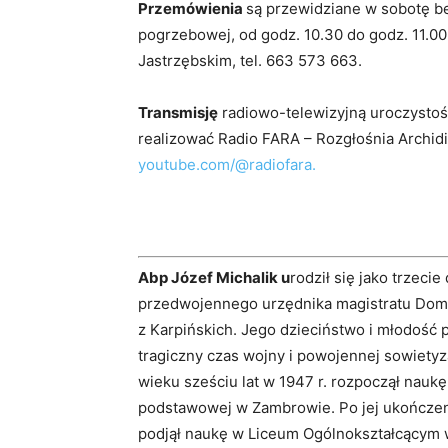
Przemówienia
są przewidziane w sobotę b
pogrzebowej, od godz. 10.30 do godz. 11.00
Jastrzębskim, tel. 663 573 663.
Transmisję
radiowo-telewizyjną uroczystoś
realizować Radio FARA – Rozgłośnia Archid
youtube.com/@radiofara.
Abp Józef Michalik u
rodził się jako trzecie
przedwojennego urzędnika magistratu Domin
z Karpińskich. Jego dzieciństwo i młodość 
tragiczny czas wojny i powojennej sowietyza
wieku sześciu lat w 1947 r. rozpoczął nauk
podstawowej w Zambrowie. Po jej ukończen
podjął naukę w Liceum Ogólnokształcącym