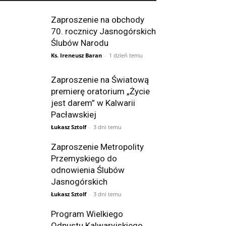
Zaproszenie na obchody
70. rocznicy Jasnogórskich
Ślubów Narodu
Ks. Ireneusz Baran
-
1 dzień temu
Zaproszenie na Światową
premierę oratorium „Życie
jest darem” w Kalwarii
Pacławskiej
Łukasz Sztolf
-
3 dni temu
Zaproszenie Metropolity
Przemyskiego do
odnowienia Ślubów
Jasnogórskich
Łukasz Sztolf
-
3 dni temu
Program Wielkiego
Odpustu Kalwaryjskiego