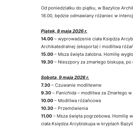
Od poniedziałku do piątku, w Bazylice Arch
18.00, będzie odmawiany różaniec w intencj
Piątek, 8 maja 2026 r.
14.00
– wyprowadzenie ciała Księdza Arcyb
Archikatedralnej (eksporta) i modlitwa róż
15.00
– Msza święta żałobna. Homilię wygł
19.30
– Nieszpory za zmarłego biskupa, po 
Sobota, 9 maja 2026 r.
7.30
– Czuwanie modlitewne
9.30
–
Panichida
– modlitwa za Zmarłego w 
10.00
– Modlitwa różańcowa
10.30
– Przemówienia
11.00
– Msza święta pogrzebowa. Homilię wy
ciała Księdza Arcybiskupa w kryptach Bazyli