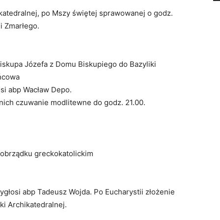
ikatedralnej, po Mszy świętej sprawowanej o godz.
i Zmarłego.
iskupa Józefa z Domu Biskupiego do Bazyliki
ańcowa
osi abp Wacław Depo.
nich czuwanie modlitewne do godz. 21.00.
obrządku greckokatolickim
głosi abp Tadeusz Wojda. Po Eucharystii złożenie
ki Archikatedralnej.