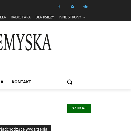
IELA
RADIO FARA
DLA KSIĘŻY
INNE STRONY
IA
KONTAKT
SZUKAJ
Nadchodzące wydarzenia