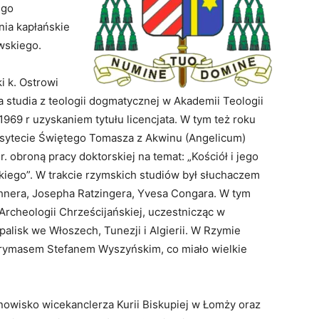
ego
ia kapłańskie
wskiego.
i k. Ostrowi
a studia z teologii dogmatycznej w Akademii Teologii
1969 r uzyskaniem tytułu licencjata. W tym też roku
sytecie Świętego Tomasza z Akwinu (Angelicum)
. obroną pracy doktorskiej na temat: „Kościół i jego
iego”. W trakcie rzymskich studiów był słuchaczem
ahnera, Josepha Ratzingera, Yvesa Congara. W tym
rcheologii Chrześcijańskiej, uczestnicząc w
lisk we Włoszech, Tunezji i Algierii. W Rzymie
i prymasem Stefanem Wyszyńskim, co miało wielkie
anowisko wicekanclerza Kurii Biskupiej w Łomży oraz