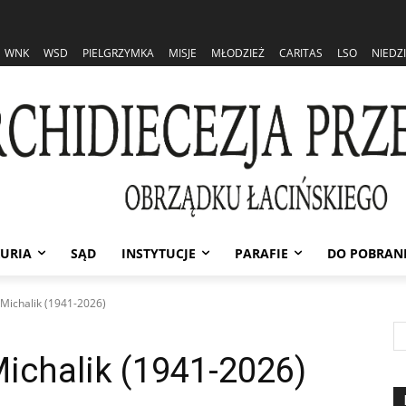
WNK
WSD
PIELGRZYMKA
MISJE
MŁODZIEŻ
CARITAS
LSO
NIEDZ
URIA
SĄD
INSTYTUCJE
PARAFIE
DO POBRAN
 Michalik (1941-2026)
ichalik (1941-2026)