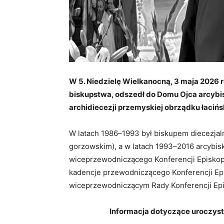
W 5. Niedzielę Wielkanocną, 3 maja 2026 ro
biskupstwa, odszedł do Domu Ojca arcybi
archidiecezji przemyskiej obrządku łacińs
W latach 1986–1993 był biskupem diecezja
gorzowskim), a w latach 1993–2016 arcybis
wiceprzewodniczącego Konferencji Episkopa
kadencje przewodniczącego Konferencji Epi
wiceprzewodniczącym Rady Konferencji Epi
Informacja dotyczące uroczyst