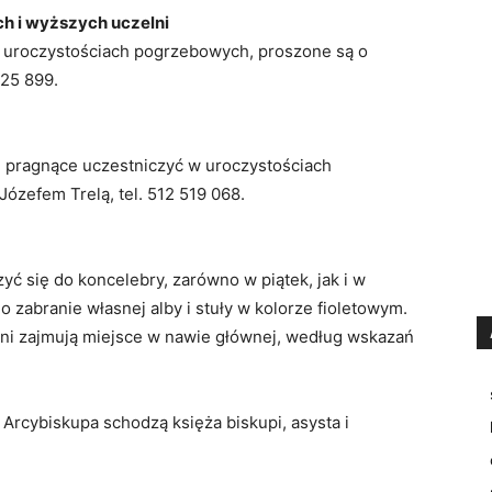
h i wyższych uczelni
w uroczystościach pogrzebowych, proszone są o
325 899.
pragnące uczestniczyć w uroczystościach
ózefem Trelą, tel. 512 519 068.
zyć się do koncelebry, zarówno w piątek, jak i w
 zabranie własnej alby i stuły w kolorze fioletowym.
ani zajmują miejsce w nawie głównej, według wskazań
 Arcybiskupa schodzą księża biskupi, asysta i