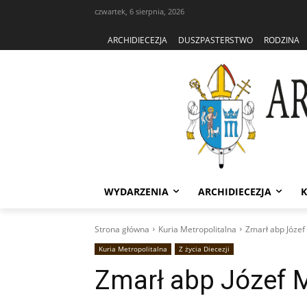
czwartek, 6 sierpnia, 2026
ARCHIDIECEZJA
DUSZPASTERSTWO
RODZINA
WYDARZENIA
ARCHIDIECEZJA
K
Strona główna
Kuria Metropolitalna
Zmarł abp Józef
Kuria Metropolitalna
Z życia Diecezji
Zmarł abp Józef M