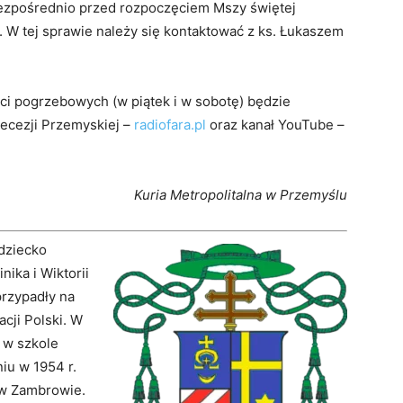
ezpośrednio przed rozpoczęciem Mszy świętej
. W tej sprawie należy się kontaktować z ks. Łukaszem
ci pogrzebowych (w piątek i w sobotę) będzie
iecezji Przemyskiej –
radiofara.pl
oraz kanał YouTube –
Kuria Metropolitalna w Przemyślu
 dziecko
ika i Wiktorii
przypadły na
cji Polski. W
ę w szkole
iu w 1954 r.
 w Zambrowie.