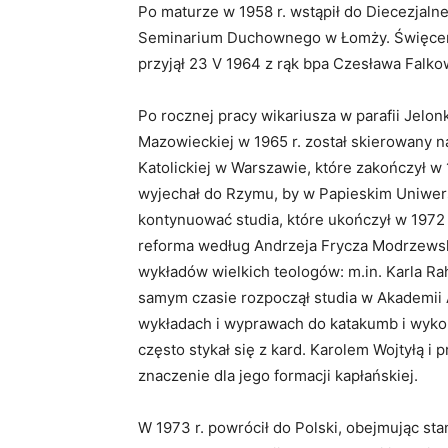
Po maturze w 1958 r. wstąpił do Diecezjaln
Seminarium Duchownego w Łomży. Święcen
przyjął 23 V 1964 z rąk bpa Czesława Falko
Po rocznej pracy wikariusza w parafii Jelonk
Mazowieckiej w 1965 r. został skierowany n
Katolickiej w Warszawie, które zakończył w 
wyjechał do Rzymu, by w Papieskim Uniwer
kontynuować studia, które ukończył w 1972 r
reforma według Andrzeja Frycza Modrzewsk
wykładów wielkich teologów: m.in. Karla R
samym czasie rozpoczął studia w Akademii A
wykładach i wyprawach do katakumb i wykopa
często stykał się z kard. Karolem Wojtyłą 
znaczenie dla jego formacji kapłańskiej.
W 1973 r. powrócił do Polski, obejmując st