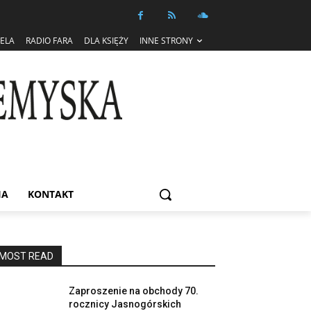
IELA
RADIO FARA
DLA KSIĘŻY
INNE STRONY
IA
KONTAKT
MOST READ
Zaproszenie na obchody 70.
rocznicy Jasnogórskich