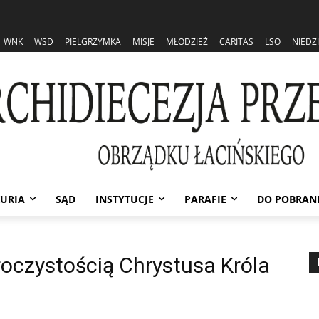
WNK
WSD
PIELGRZYMKA
MISJE
MŁODZIEŻ
CARITAS
LSO
NIEDZ
URIA
SĄD
INSTYTUCJE
PARAFIE
DO POBRAN
oczystością Chrystusa Króla