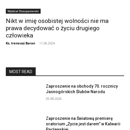
Wydział Duszpasterski
Nikt w imię osobistej wolności nie ma
prawa decydować o życiu drugiego
człowieka
Ks. Ireneusz Baran
-
11.06.2024
MOST READ
Zaproszenie na obchody 70. rocznicy
Jasnogórskich Ślubów Narodu
05.08.2026
Zaproszenie na Światową premierę
oratorium „Życie jest darem” w Kalwarii
Pacławskiej