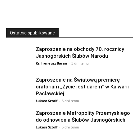
23 Niedz., 2026 00:00
Ostatnio opublikowane
Zaproszenie na obchody 70. rocznicy
Jasnogórskich Ślubów Narodu
Ks. Ireneusz Baran
-
3 dni temu
Zaproszenie na Światową premierę
oratorium „Życie jest darem” w Kalwarii
Pacławskiej
Łukasz Sztolf
-
5 dni temu
Zaproszenie Metropolity Przemyskiego
do odnowienia Ślubów Jasnogórskich
Łukasz Sztolf
-
5 dni temu