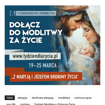
TAGS
adopcja
duchowa adopcja
modlitwa
ochrona życia
pro life
rodzina
Tydzień Modlitw o Ochornę Życia