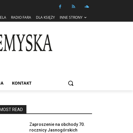
IELA
RADIO FARA
DLA KSIĘŻY
INNE STRONY
IA
KONTAKT
MOST READ
Zaproszenie na obchody 70.
rocznicy Jasnogórskich