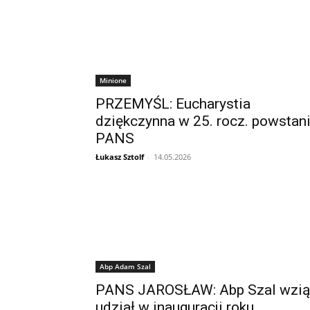
Minione
PRZEMYŚL: Eucharystia
dziękczynna w 25. rocz. powstan
PANS
Łukasz Sztolf
-
14.05.2026
Abp Adam Szal
PANS JAROSŁAW: Abp Szal wzią
udział w inauguracji roku