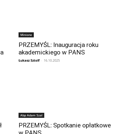
Minione
PRZEMYŚL: Inauguracja roku
ia
akademickiego w PANS
Łukasz Sztolf
-
16.10.2025
Abp Adam Szal
ł
PRZEMYŚL: Spotkanie opłatkowe
w PANS