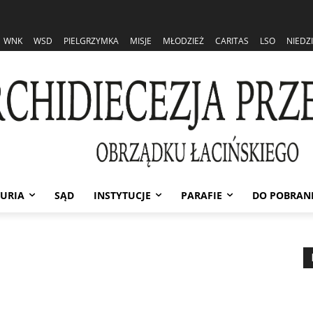
WNK
WSD
PIELGRZYMKA
MISJE
MŁODZIEŻ
CARITAS
LSO
NIEDZ
URIA
SĄD
INSTYTUCJE
PARAFIE
DO POBRAN